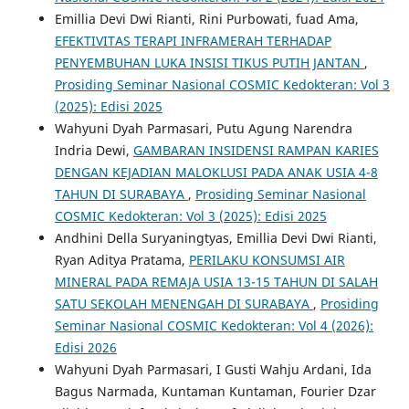
Emillia Devi Dwi Rianti, Rini Purbowati, fuad Ama,
EFEKTIVITAS TERAPI INFRAMERAH TERHADAP
PENYEMBUHAN LUKA INSISI TIKUS PUTIH JANTAN
,
Prosiding Seminar Nasional COSMIC Kedokteran: Vol 3
(2025): Edisi 2025
Wahyuni Dyah Parmasari, Putu Agung Narendra
Indria Dewi,
GAMBARAN INSIDENSI RAMPAN KARIES
DENGAN KEJADIAN MALOKLUSI PADA ANAK USIA 4-8
TAHUN DI SURABAYA
,
Prosiding Seminar Nasional
COSMIC Kedokteran: Vol 3 (2025): Edisi 2025
Andhini Della Suryaningtyas, Emillia Devi Dwi Rianti,
Ryan Aditya Pratama,
PERILAKU KONSUMSI AIR
MINERAL PADA REMAJA USIA 13-15 TAHUN DI SALAH
SATU SEKOLAH MENENGAH DI SURABAYA
,
Prosiding
Seminar Nasional COSMIC Kedokteran: Vol 4 (2026):
Edisi 2026
Wahyuni Dyah Parmasari, I Gusti Wahju Ardani, Ida
Bagus Narmada, Kuntaman Kuntaman, Fourier Dzar