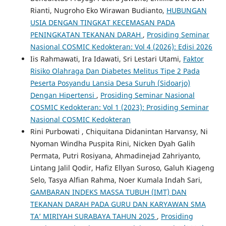
Rianti, Nugroho Eko Wirawan Budianto,
HUBUNGAN
USIA DENGAN TINGKAT KECEMASAN PADA
PENINGKATAN TEKANAN DARAH
,
Prosiding Seminar
Nasional COSMIC Kedokteran: Vol 4 (2026): Edisi 2026
Iis Rahmawati, Ira Idawati, Sri Lestari Utami,
Faktor
Risiko Olahraga Dan Diabetes Melitus Tipe 2 Pada
Peserta Posyandu Lansia Desa Suruh (Sidoarjo)
Dengan Hipertensi
,
Prosiding Seminar Nasional
COSMIC Kedokteran: Vol 1 (2023): Prosiding Seminar
Nasional COSMIC Kedokteran
Rini Purbowati , Chiquitana Didanintan Harvansy, Ni
Nyoman Windha Puspita Rini, Nicken Dyah Galih
Permata, Putri Rosiyana, Ahmadinejad Zahriyanto,
Lintang Jalil Qodir, Hafiz Ellyan Suroso, Galuh Kiageng
Selo, Tasya Alfian Rahma, Noer Kumala Indah Sari,
GAMBARAN INDEKS MASSA TUBUH (IMT) DAN
TEKANAN DARAH PADA GURU DAN KARYAWAN SMA
TA’ MIRIYAH SURABAYA TAHUN 2025
,
Prosiding