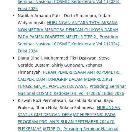
Seminar Nasional COSMIC Kedokteran: Vol 4 (2026):
Edisi 2026
Nadilah Amanda Putri, Dorta Simamora, Indah
Widyaningsih,
HUBUNGAN ANTARA TATALAKSANA
NONMEDIKA MENTOSA DENGAN GLUKOSA DARAH
PADA PASIEN DIABETES MELITUS TIPE 2
,
Prosiding
Seminar Nasional COSMIC Kedokteran: Vol 2 (2024):
Edisi 2024
Diana Dinali, Muhammad Fikri Dzakwan, Steve
Geraldo Bustam, Shirly Gunawan, Yohanes
Firmansyah,
PERAN PEMERIKSAAN ANTROPOMETRI,
CALIPER, DAN HANDGRIP DALAM MEMPREDIKSI
FUNGSI GINJAL POPULASI DEWASA
,
Prosiding Seminar
Nasional COSMIC Kedokteran: Vol 4 (2026): Edisi 2026
Kiswati Rozi Permatasari, Salsabila Rahma, Bayu
Prakoso, Ilham Nofa, Sukma Sahadewa,
HUBUNGAN
STATUS GIZI DENGAN DERAJAT HIPERTENSI PADA
PROGRAM PROLANIS BULAN SEPTEMBER 2024 DI
PUSKESMAS JATIREJO
,
Prosiding Seminar Nasional