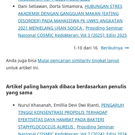
Dani Setiawan, Dorta Simamora,
HUBUNGAN STRES
AKADEMIK DENGAN GANGGUAN MAKAN (EATING
DISORDER) PADA MAHASISWA FK UWKS ANGKATAN
2021 MENJELANG UJIAN SOOCA
,
Prosiding Seminar
Nasional COSMIC Kedokteran: Vol 3 (2025): Edisi 2025
1-10 dari 16
Berikutnya
Anda juga bisa
Mulai pencarian similarity tingkat lanjut
untuk artikel ini.
Artikel paling banyak dibaca berdasarkan penulis
yang sama
Nurul Khasanah, Emillia Devi Dwi Rianti,
PENGARUH
TINGGI KONSENTRASI PROPOLIS TERHADAP
EFEKTIVITAS DAYA HAMBAT PADA BAKTERI
STAPHYLOCOCCUS AUREUS
,
Prosiding Seminar
Nasional COSMIC Kedokteran: Vol 2 (2024): Edisi 2024