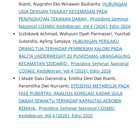
Rianti, Nugroho Eko Wirawan Budianto,
HUBUNGAN
USIA DENGAN TINGKAT KECEMASAN PADA
PENINGKATAN TEKANAN DARAH
,
Prosiding Seminar
Nasional COSMIC Kedokteran: Vol 4 (2026): Edisi 2026
Izzbikavik Achmad, Wahyuni Dyah Parmasari, Yunitati
Sutandio, Ayling Sanjaya,
HUBUNGAN PERILAKU
ORANG TUA TERHADAP PEMBERIAN KALORI PADA
BALITA UNDERWEIGHT DI PUSKESMAS URANGAGUNG
KECAMATAN SIDOARJO
,
Prosiding Seminar Nasional
COSMIC Kedokteran: Vol 4 (2026): Edisi 2026
I Made Dalu Danendra, Emillia Devi Dwi Rianti,
Paramitha Dwi Nursanti,
EFISIENSI METABOLIK PADA
FASE PUBERTAS: ANALISIS KORELASI KADAR GULA
DARAH SEWAKTU TERHADAP KAPASITAS AEROBIK
REMAJA
,
Prosiding Seminar Nasional COSMIC
Kedokteran: Vol 4 (2026): Edisi 2026