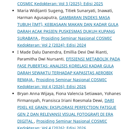
COSMIC Kedokteran: Vol 3 (2025): Edisi 2025
Maria Widijanti Sugeng, Titiek Sunaryati, Inawati,
Harman Agusaputra,
GAMBARAN INDEKS MASA
TUBUH (IMT), KEBIASAAN MAKAN DAN KADAR GULA
DARAH ACAK PASIEN PUSKESMAS DUKUH KUPANG
SURABAYA
,
Prosiding Seminar Nasional COSMIC
Kedokteran: Vol 2 (2024): Edisi 2024
I Made Dalu Danendra, Emillia Devi Dwi Rianti,
Paramitha Dwi Nursanti,
EFISIENSI METABOLIK PADA
FASE PUBERTAS: ANALISIS KORELASI KADAR GULA
DARAH SEWAKTU TERHADAP KAPASITAS AEROBIK
REMAJA
,
Prosiding Seminar Nasional COSMIC
Kedokteran: Vol 4 (2026): Edisi 2026
Bryan Anna Wijaya, Fiona Valencia Setiawan, Yohanes
Firmansyah, Fransisca Iriani Roesmala Dewi,
DARI
PIXEL KE GRAIN: EKSPLORASI PERFECTION FATIGUE
GEN Z DAN RELEVANSI VISUAL FOTOGRAFI DI ERA
DIGITAL
,
Prosiding Seminar Nasional COSMIC
Kedokteran: Vol 4 (2026): Edisi 2026