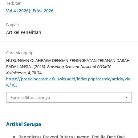
Terbitan
Vol 4 (2026): Edisi 2026
Bagian
Artikel Penelitian
Cara Mengutip
HUBUNGAN OLAHRAGA DENGAN PENINGKATAN TEKANAN DARAH
PADA LANSIA . (2026).
Prosiding Seminar Nasional COSMIC
Kedokteran
,
4
, 70-74.
https://prosidingcosmic.fk.uwks.ac.id/index.php/cosmic/article/vie
w/103
Format Sitasi Lainnya
Artikel Serupa
Benedictus Prayogi Putera Juwono, Emillia Devi Dwi