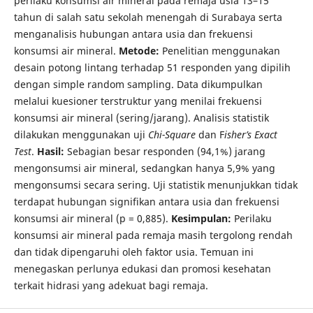
perilaku konsumsi air mineral pada remaja usia 13–15
tahun di salah satu sekolah menengah di Surabaya serta
menganalisis hubungan antara usia dan frekuensi
konsumsi air mineral.
Metode:
Penelitian menggunakan
desain potong lintang terhadap 51 responden yang dipilih
dengan simple random sampling. Data dikumpulkan
melalui kuesioner terstruktur yang menilai frekuensi
konsumsi air mineral (sering/jarang). Analisis statistik
dilakukan menggunakan uji
Chi-Square
dan F
isher’s Exact
Test
.
Hasil:
Sebagian besar responden (94,1%) jarang
mengonsumsi air mineral, sedangkan hanya 5,9% yang
mengonsumsi secara sering. Uji statistik menunjukkan tidak
terdapat hubungan signifikan antara usia dan frekuensi
konsumsi air mineral (p = 0,885).
Kesimpulan:
Perilaku
konsumsi air mineral pada remaja masih tergolong rendah
dan tidak dipengaruhi oleh faktor usia. Temuan ini
menegaskan perlunya edukasi dan promosi kesehatan
terkait hidrasi yang adekuat bagi remaja.