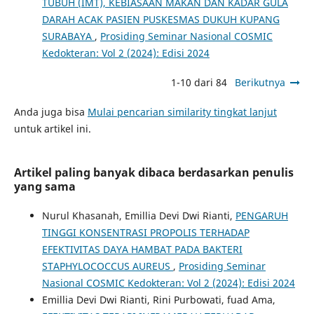
TUBUH (IMT), KEBIASAAN MAKAN DAN KADAR GULA
DARAH ACAK PASIEN PUSKESMAS DUKUH KUPANG
SURABAYA
,
Prosiding Seminar Nasional COSMIC
Kedokteran: Vol 2 (2024): Edisi 2024
1-10 dari 84
Berikutnya
Anda juga bisa
Mulai pencarian similarity tingkat lanjut
untuk artikel ini.
Artikel paling banyak dibaca berdasarkan penulis
yang sama
Nurul Khasanah, Emillia Devi Dwi Rianti,
PENGARUH
TINGGI KONSENTRASI PROPOLIS TERHADAP
EFEKTIVITAS DAYA HAMBAT PADA BAKTERI
STAPHYLOCOCCUS AUREUS
,
Prosiding Seminar
Nasional COSMIC Kedokteran: Vol 2 (2024): Edisi 2024
Emillia Devi Dwi Rianti, Rini Purbowati, fuad Ama,