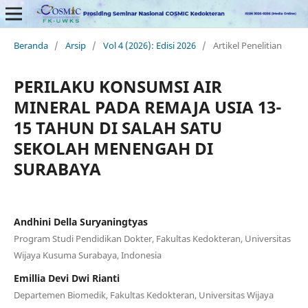
Beranda
/
Arsip
/
Vol 4 (2026): Edisi 2026
/
Artikel Penelitian
PERILAKU KONSUMSI AIR
MINERAL PADA REMAJA USIA 13-
15 TAHUN DI SALAH SATU
SEKOLAH MENENGAH DI
SURABAYA
Andhini Della Suryaningtyas
Program Studi Pendidikan Dokter, Fakultas Kedokteran, Universitas
Wijaya Kusuma Surabaya, Indonesia
Emillia Devi Dwi Rianti
Departemen Biomedik, Fakultas Kedokteran, Universitas Wijaya