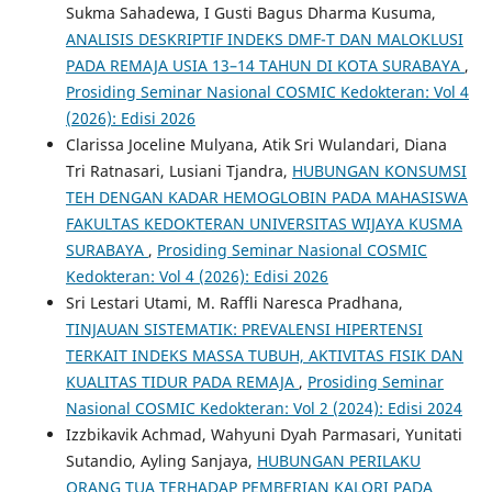
Sukma Sahadewa, I Gusti Bagus Dharma Kusuma,
ANALISIS DESKRIPTIF INDEKS DMF-T DAN MALOKLUSI
PADA REMAJA USIA 13–14 TAHUN DI KOTA SURABAYA
,
Prosiding Seminar Nasional COSMIC Kedokteran: Vol 4
(2026): Edisi 2026
Clarissa Joceline Mulyana, Atik Sri Wulandari, Diana
Tri Ratnasari, Lusiani Tjandra,
HUBUNGAN KONSUMSI
TEH DENGAN KADAR HEMOGLOBIN PADA MAHASISWA
FAKULTAS KEDOKTERAN UNIVERSITAS WIJAYA KUSMA
SURABAYA
,
Prosiding Seminar Nasional COSMIC
Kedokteran: Vol 4 (2026): Edisi 2026
Sri Lestari Utami, M. Raffli Naresca Pradhana,
TINJAUAN SISTEMATIK: PREVALENSI HIPERTENSI
TERKAIT INDEKS MASSA TUBUH, AKTIVITAS FISIK DAN
KUALITAS TIDUR PADA REMAJA
,
Prosiding Seminar
Nasional COSMIC Kedokteran: Vol 2 (2024): Edisi 2024
Izzbikavik Achmad, Wahyuni Dyah Parmasari, Yunitati
Sutandio, Ayling Sanjaya,
HUBUNGAN PERILAKU
ORANG TUA TERHADAP PEMBERIAN KALORI PADA