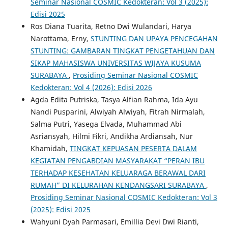
Seminar Nasional COSMIC Kedokteran: Vol 3 (2025):
Edisi 2025
Ros Diana Tuarita, Retno Dwi Wulandari, Harya
Narottama, Erny,
STUNTING DAN UPAYA PENCEGAHAN
STUNTING: GAMBARAN TINGKAT PENGETAHUAN DAN
SIKAP MAHASISWA UNIVERSITAS WIJAYA KUSUMA
SURABAYA
,
Prosiding Seminar Nasional COSMIC
Kedokteran: Vol 4 (2026): Edisi 2026
Agda Edita Putriska, Tasya Alfian Rahma, Ida Ayu
Nandi Pusparini, Alwiyah Alwiyah, Fitrah Nirmalah,
Salma Putri, Yasega Elvada, Muhammad Abi
Asriansyah, Hilmi Fikri, Andikha Ardiansah, Nur
Khamidah,
TINGKAT KEPUASAN PESERTA DALAM
KEGIATAN PENGABDIAN MASYARAKAT “PERAN IBU
TERHADAP KESEHATAN KELUARAGA BERAWAL DARI
RUMAH” DI KELURAHAN KENDANGSARI SURABAYA
,
Prosiding Seminar Nasional COSMIC Kedokteran: Vol 3
(2025): Edisi 2025
Wahyuni Dyah Parmasari, Emillia Devi Dwi Rianti,