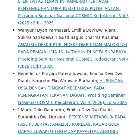
EFEKTIVITAS TERAPI INFRAMERAH TERHADAP
PENYEMBUHAN LUKA INSISI TIKUS PUTIH JANTAN
,
Prosiding Seminar Nasional COSMIC Kedokteran: Vol 3
(2025): Edisi 2025
Wahyuni Dyah Parmasari, Emillia Devi Dwi Rianti,
Sukma Sahadewa, I Gusti Bagus Dharma Kusuma,
ANALISIS DESKRIPTIF INDEKS DMF-T DAN MALOKLUSI
PADA REMAJA USIA 13–14 TAHUN DI KOTA SURABAYA
,
Prosiding Seminar Nasional COSMIC Kedokteran: Vol 4
(2026): Edisi 2026
Benedictus Prayogi Putera Juwono, Emillia Devi Dwi
Rianti, Nugroho Eko Wirawan Budianto,
HUBUNGAN
USIA DENGAN TINGKAT KECEMASAN PADA
PENINGKATAN TEKANAN DARAH
,
Prosiding Seminar
Nasional COSMIC Kedokteran: Vol 4 (2026): Edisi 2026
I Made Dalu Danendra, Emillia Devi Dwi Rianti,
Paramitha Dwi Nursanti,
EFISIENSI METABOLIK PADA
FASE PUBERTAS: ANALISIS KORELASI KADAR GULA
DARAH SEWAKTU TERHADAP KAPASITAS AEROBIK