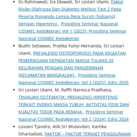
Iis Rahmawati, Ira Idawati, Sri Lestari Utami,
Faktor
Risiko Olahraga Dan Diabetes Melitus Tipe 2 Pada
Peserta Posyandu Lansia Desa Suruh (Sidoarjo)
Dengan Hipertensi
,
Prosiding Seminar Nasional
COSMIC Kedokteran: Vol 1 (2023): Prosiding Seminar
Nasional COSMIC Kedokteran
Budhi Setiawan, Pratika Yuhyi Hernanda, Sri Lestari
Utami,
PREVALENSI OSTEOPOROSIS PADA KEGIATAN
PEMERIKSAAN KEPADATAN MASSA TULANG DI
KELURAHAN PEJAGAN DAN PANGERANAN
(KECAMATAN BANGKALAN)
,
Prosiding Seminar
Nasional COSMIC Kedokteran: Vol 3 (2025): Edisi 2025
Sri Lestari Utami, M. Raffli Naresca Pradhana,
TINJAUAN SISTEMATIK: PREVALENSI HIPERTENSI
TERKAIT INDEKS MASSA TUBUH, AKTIVITAS FISIK DAN
KUALITAS TIDUR PADA REMAJA
,
Prosiding Seminar
Nasional COSMIC Kedokteran: Vol 2 (2024): Edisi 2024
Lusiani Tjandra, Atik Sri Wulandari, Kartika
Ishartadiati,
FAKTOR – FAKTOR TERKAIT PENGGUNAAN