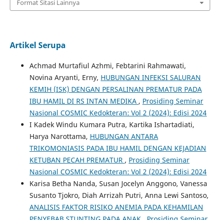
Format Sitasi Lainnya
Artikel Serupa
Achmad Murtafiul Azhmi, Febtarini Rahmawati,
Novina Aryanti, Erny,
HUBUNGAN INFEKSI SALURAN
KEMIH (ISK) DENGAN PERSALINAN PREMATUR PADA
IBU HAMIL DI RS INTAN MEDIKA
,
Prosiding Seminar
Nasional COSMIC Kedokteran: Vol 2 (2024): Edisi 2024
I Kadek Windu Kumara Putra, Kartika Ishartadiati,
Harya Narottama,
HUBUNGAN ANTARA
TRIKOMONIASIS PADA IBU HAMIL DENGAN KEJADIAN
KETUBAN PECAH PREMATUR
,
Prosiding Seminar
Nasional COSMIC Kedokteran: Vol 2 (2024): Edisi 2024
Karisa Betha Nanda, Susan Jocelyn Anggono, Vanessa
Susanto Tjokro, Diah Arrizah Putri, Anna Lewi Santoso,
ANALISIS FAKTOR RISIKO ANEMIA PADA KEHAMILAN
PENYEBAB STUNTING PADA ANAK
,
Prosiding Seminar