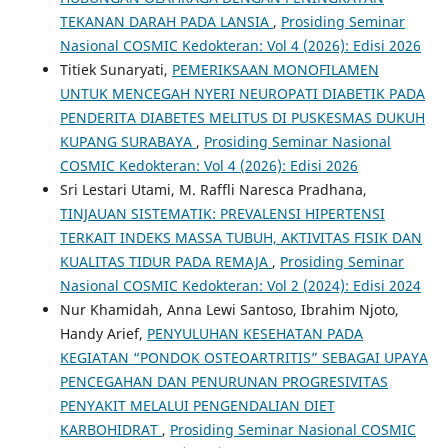
TEKANAN DARAH PADA LANSIA
,
Prosiding Seminar
Nasional COSMIC Kedokteran: Vol 4 (2026): Edisi 2026
Titiek Sunaryati,
PEMERIKSAAN MONOFILAMEN
UNTUK MENCEGAH NYERI NEUROPATI DIABETIK PADA
PENDERITA DIABETES MELITUS DI PUSKESMAS DUKUH
KUPANG SURABAYA
,
Prosiding Seminar Nasional
COSMIC Kedokteran: Vol 4 (2026): Edisi 2026
Sri Lestari Utami, M. Raffli Naresca Pradhana,
TINJAUAN SISTEMATIK: PREVALENSI HIPERTENSI
TERKAIT INDEKS MASSA TUBUH, AKTIVITAS FISIK DAN
KUALITAS TIDUR PADA REMAJA
,
Prosiding Seminar
Nasional COSMIC Kedokteran: Vol 2 (2024): Edisi 2024
Nur Khamidah, Anna Lewi Santoso, Ibrahim Njoto,
Handy Arief,
PENYULUHAN KESEHATAN PADA
KEGIATAN “PONDOK OSTEOARTRITIS” SEBAGAI UPAYA
PENCEGAHAN DAN PENURUNAN PROGRESIVITAS
PENYAKIT MELALUI PENGENDALIAN DIET
KARBOHIDRAT
,
Prosiding Seminar Nasional COSMIC