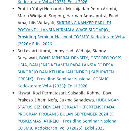
Kedokteran: Vol 4 (2026): Edisi 2026
Pratika Yuhyi Hernanda, Muzaijadah Retno Arimbi,
Maria Widijanti Sugeng, Harman Agusaputra, Fuad
Ama, Lilis Widayati,
SKRINING KANKER PARU DI
POSYANDU LANSIA NIRMALA WAGE SIDOARJO
,
Prosiding Seminar Nasional COSMIC Kedokteran: Vol 4
(2026): Edisi 2026
Sri Lestari Utami, Jimmy Hadi Widjaja, Sianny
Suryawati,
BONE MINERAL DENSITY, OSTEOPOROSIS,
USIA, DAN JENIS KELAMIN PADA LANSIA DI DESA
SUKOREJO DAN KELURAHAN INDRO (KABUPATEN
GRESIK)
,
Prosiding Seminar Nasional COSMIC
Kedokteran: Vol 4 (2026): Edisi 2026
Kiswati Rozi Permatasari, Salsabila Rahma, Bayu
Prakoso, Ilham Nofa, Sukma Sahadewa,
HUBUNGAN
STATUS GIZI DENGAN DERAJAT HIPERTENSI PADA
PROGRAM PROLANIS BULAN SEPTEMBER 2024 DI
PUSKESMAS JATIREJO
,
Prosiding Seminar Nasional
COSMIC Kedokteran: Vol 3 (2025): Edisi 2025