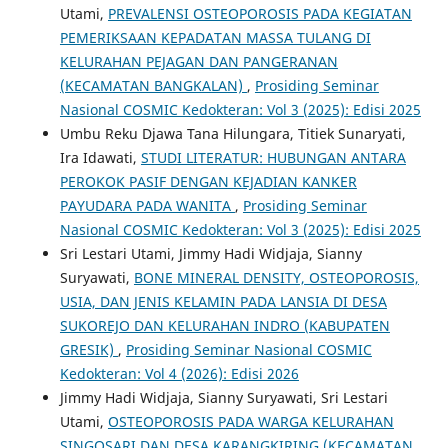
Utami,
PREVALENSI OSTEOPOROSIS PADA KEGIATAN
PEMERIKSAAN KEPADATAN MASSA TULANG DI
KELURAHAN PEJAGAN DAN PANGERANAN
(KECAMATAN BANGKALAN)
,
Prosiding Seminar
Nasional COSMIC Kedokteran: Vol 3 (2025): Edisi 2025
Umbu Reku Djawa Tana Hilungara, Titiek Sunaryati,
Ira Idawati,
STUDI LITERATUR: HUBUNGAN ANTARA
PEROKOK PASIF DENGAN KEJADIAN KANKER
PAYUDARA PADA WANITA
,
Prosiding Seminar
Nasional COSMIC Kedokteran: Vol 3 (2025): Edisi 2025
Sri Lestari Utami, Jimmy Hadi Widjaja, Sianny
Suryawati,
BONE MINERAL DENSITY, OSTEOPOROSIS,
USIA, DAN JENIS KELAMIN PADA LANSIA DI DESA
SUKOREJO DAN KELURAHAN INDRO (KABUPATEN
GRESIK)
,
Prosiding Seminar Nasional COSMIC
Kedokteran: Vol 4 (2026): Edisi 2026
Jimmy Hadi Widjaja, Sianny Suryawati, Sri Lestari
Utami,
OSTEOPOROSIS PADA WARGA KELURAHAN
SINGOSARI DAN DESA KARANGKIRING (KECAMATAN