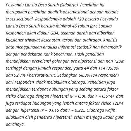
Posyandu Lansia Desa Suruh (Sidoarjo).
Penelitian ini
merupakan penelitian analitik-observasional dengan metode
cross sectional. Respondennya adalah 123 peserta Posyandu
Lansia Desa Suruh berusia minimal 45 tahun (pre Lansia).
Responden akan diukur GDA, tekanan darah dan diberikan
kuesioner (riwayat kesehatan, terapi dan olahraga). Analisis
data menggunakan analisis informasi statistik non parametrik
dengan pendekatan Rank Spearman.
Hasil penelitian
menunjukkan prevalensi golongan pre hipertensi dan non T2DM
tertinggi dengan jumlah responden, yaitu 44 dan 114 (35,8%
dan 92
,
7
%
) berturut-turut. Sedangkan 68,3%
(
84
responden)
dari responden
tidak melakukan olahraga. Penelitian juga
menunjukkan terdapat hubungan yang sedang antara faktor
risiko olahraga dengan hipertensi (P = 0,00 dan r = 0,514), dan
juga terdapat hubungan yang lemah antara faktor risiko T2DM
dengan hipertensi (P = 0,015 dan r = 0,22). Olahraga wajib
dilakukan oleh penderita hipertensi, selain menjaga kadar gula
darahnya.