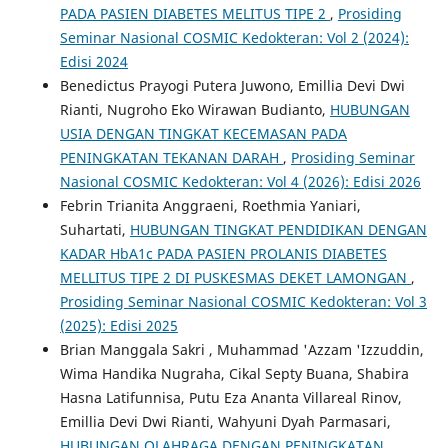
PADA PASIEN DIABETES MELITUS TIPE 2
,
Prosiding
Seminar Nasional COSMIC Kedokteran: Vol 2 (2024):
Edisi 2024
Benedictus Prayogi Putera Juwono, Emillia Devi Dwi
Rianti, Nugroho Eko Wirawan Budianto,
HUBUNGAN
USIA DENGAN TINGKAT KECEMASAN PADA
PENINGKATAN TEKANAN DARAH
,
Prosiding Seminar
Nasional COSMIC Kedokteran: Vol 4 (2026): Edisi 2026
Febrin Trianita Anggraeni, Roethmia Yaniari,
Suhartati,
HUBUNGAN TINGKAT PENDIDIKAN DENGAN
KADAR HbA1c PADA PASIEN PROLANIS DIABETES
MELLITUS TIPE 2 DI PUSKESMAS DEKET LAMONGAN
,
Prosiding Seminar Nasional COSMIC Kedokteran: Vol 3
(2025): Edisi 2025
Brian Manggala Sakri , Muhammad 'Azzam 'Izzuddin,
Wima Handika Nugraha, Cikal Septy Buana, Shabira
Hasna Latifunnisa, Putu Eza Ananta Villareal Rinov,
Emillia Devi Dwi Rianti, Wahyuni Dyah Parmasari,
HUBUNGAN OLAHRAGA DENGAN PENINGKATAN