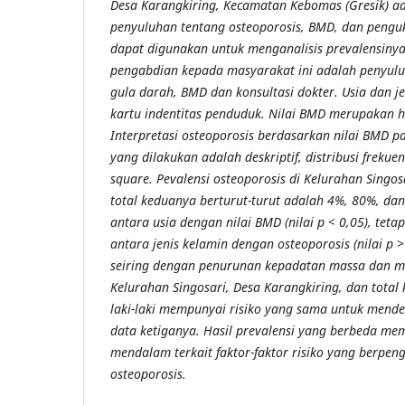
Desa Karangkiring, Kecamatan Kebomas (Gresik) a
penyuluhan tentang osteoporosis, BMD, dan pengu
dapat digunakan untuk menganalisis prevalensinya
pengabdian kepada masyarakat ini adalah penyulu
gula darah, BMD dan konsultasi dokter. Usia dan j
kartu indentitas penduduk. Nilai BMD merupakan 
Interpretasi osteoporosis berdasarkan nilai BMD pa
yang dilakukan adalah deskriptif, distribusi frekuens
square. Pevalensi osteoporosis di Kelurahan Singos
total keduanya berturut-turut adalah 4%, 80%, dan
antara usia dengan nilai BMD (nilai p < 0,05), tet
antara jenis kelamin dengan osteoporosis (nilai p 
seiring dengan penurunan kepadatan massa dan min
Kelurahan Singosari, Desa Karangkiring, dan tota
laki-laki mempunyai risiko yang sama untuk mende
data ketiganya. Hasil prevalensi yang berbeda mem
mendalam terkait faktor-faktor risiko yang berpen
osteoporosis.