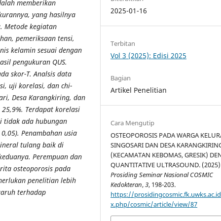
dalah
memberikan
2025-01-16
kurannya, yang hasilnya
.
Metode kegiatan
han, pemeriksaan tensi,
Terbitan
enis kelamin sesuai dengan
Vol 3 (2025): Edisi 2025
hasil pengukuran QUS.
da skor-T. Analsis data
Bagian
i, uji korelasi, dan chi-
Artikel Penelitian
ari, Desa Karangkiring, dan
 25,9%. Terdapat korelasi
api tidak ada hubungan
Cara Mengutip
> 0,05). Penambahan usia
OSTEOPOROSIS PADA WARGA KELU
eral tulang baik di
SINGOSARI DAN DESA KARANGKIRIN
(KECAMATAN KEBOMAS, GRESIK) D
l keduanya. Perempuan dan
QUANTITATIVE ULTRASOUND. (2025)
rita osteoporosis pada
Prosiding Seminar Nasional COSMIC
erlukan penelitian lebih
Kedokteran
,
3
, 198-203.
garuh terhadap
https://prosidingcosmic.fk.uwks.ac.i
x.php/cosmic/article/view/87