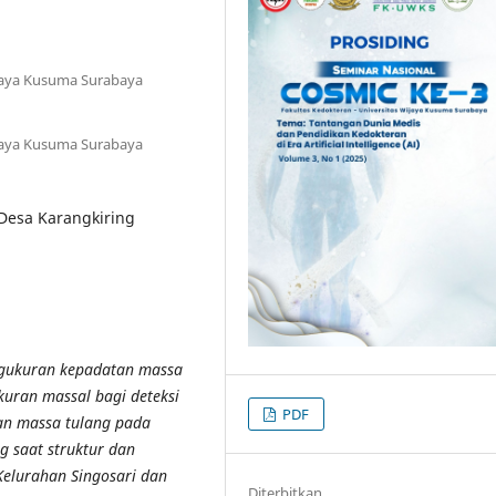
ijaya Kusuma Surabaya
ijaya Kusuma Surabaya
 Desa Karangkiring
ngukuran kepadatan massa
uran massal bagi deteksi
PDF
dan massa tulang pada
g saat struktur dan
Kelurahan Singosari dan
Diterbitkan