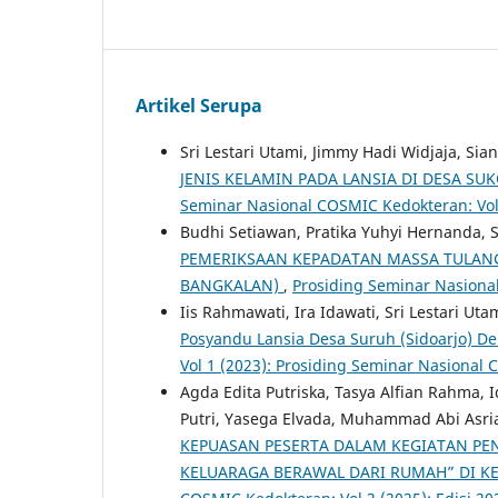
Artikel Serupa
Sri Lestari Utami, Jimmy Hadi Widjaja, Sia
JENIS KELAMIN PADA LANSIA DI DESA S
Seminar Nasional COSMIC Kedokteran: Vol 
Budhi Setiawan, Pratika Yuhyi Hernanda, S
PEMERIKSAAN KEPADATAN MASSA TULAN
BANGKALAN)
,
Prosiding Seminar Nasional
Iis Rahmawati, Ira Idawati, Sri Lestari Uta
Posyandu Lansia Desa Suruh (Sidoarjo) D
Vol 1 (2023): Prosiding Seminar Nasional
Agda Edita Putriska, Tasya Alfian Rahma, 
Putri, Yasega Elvada, Muhammad Abi Asria
KEPUASAN PESERTA DALAM KEGIATAN PE
KELUARAGA BERAWAL DARI RUMAH” DI 