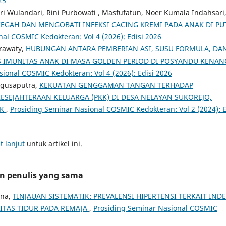
25
k Sri Wulandari, Rini Purbowati , Masfufatun, Noer Kumala Indahsari
EGAH DAN MENGOBATI INFEKSI CACING KREMI PADA ANAK DI PU
al COSMIC Kedokteran: Vol 4 (2026): Edisi 2026
rawaty,
HUBUNGAN ANTARA PEMBERIAN ASI, SUSU FORMULA, DA
 IMUNITAS ANAK DI MASA GOLDEN PERIOD DI POSYANDU KENAN
ional COSMIC Kedokteran: Vol 4 (2026): Edisi 2026
Agusaputra,
KEKUATAN GENGGAMAN TANGAN TERHADAP
ESEJAHTERAAN KELUARGA (PKK) DI DESA NELAYAN SUKOREJO,
IK
,
Prosiding Seminar Nasional COSMIC Kedokteran: Vol 2 (2024): E
t lanjut
untuk artikel ini.
an penulis yang sama
ana,
TINJAUAN SISTEMATIK: PREVALENSI HIPERTENSI TERKAIT IND
LITAS TIDUR PADA REMAJA
,
Prosiding Seminar Nasional COSMIC