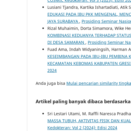
COSMIC Kedokteran: Vol 3 (2025): Edisi 20
Lusiani Tjandra, Kartika Ishartadiati, Ati
EDUKASI PADA IBU PKK MENGENAL, MENC
JAYA SURABAYA
,
Prosiding Seminar Nasion
Rizal Muhaimin, Dorta Simamora, Wike He
KOMBINASI KEDUANYA TERHADAP STATUS
DI DESA SAMARAN
,
Prosiding Seminar Nas
Fuad Ama, Indah Widyaningsih, Harman 
KESEIMBANGAN PADA IBU-IBU PEMBINA K
KECAMATAN KEBOMAS KABUPATEN GRES
2024
Anda juga bisa
Mulai pencarian similarity tingka
Artikel paling banyak dibaca berdasark
Sri Lestari Utami, M. Raffli Naresca Pradh
MASSA TUBUH, AKTIVITAS FISIK DAN KUA
Kedokteran: Vol 2 (2024): Edisi 2024