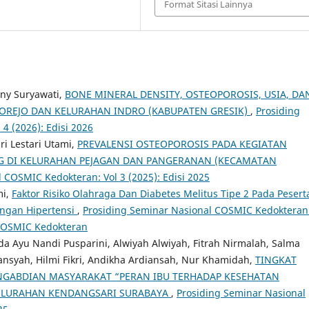
Format Sitasi Lainnya
nny Suryawati,
BONE MINERAL DENSITY, OSTEOPOROSIS, USIA, DA
UKOREJO DAN KELURAHAN INDRO (KABUPATEN GRESIK)
,
Prosiding
4 (2026): Edisi 2026
ri Lestari Utami,
PREVALENSI OSTEOPOROSIS PADA KEGIATAN
G DI KELURAHAN PEJAGAN DAN PANGERANAN (KECAMATAN
 COSMIC Kedokteran: Vol 3 (2025): Edisi 2025
mi,
Faktor Risiko Olahraga Dan Diabetes Melitus Tipe 2 Pada Pesert
engan Hipertensi
,
Prosiding Seminar Nasional COSMIC Kedokteran
 COSMIC Kedokteran
Ida Ayu Nandi Pusparini, Alwiyah Alwiyah, Fitrah Nirmalah, Salma
nsyah, Hilmi Fikri, Andikha Ardiansah, Nur Khamidah,
TINGKAT
NGABDIAN MASYARAKAT “PERAN IBU TERHADAP KESEHATAN
KELURAHAN KENDANGSARI SURABAYA
,
Prosiding Seminar Nasional