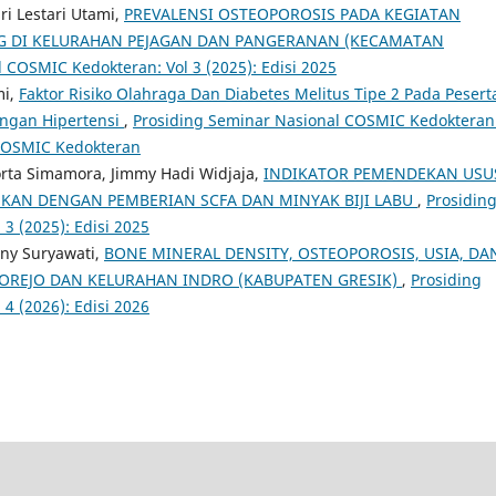
ri Lestari Utami,
PREVALENSI OSTEOPOROSIS PADA KEGIATAN
G DI KELURAHAN PEJAGAN DAN PANGERANAN (KECAMATAN
 COSMIC Kedokteran: Vol 3 (2025): Edisi 2025
mi,
Faktor Risiko Olahraga Dan Diabetes Melitus Tipe 2 Pada Pesert
engan Hipertensi
,
Prosiding Seminar Nasional COSMIC Kedokteran
 COSMIC Kedokteran
Dorta Simamora, Jimmy Hadi Widjaja,
INDIKATOR PEMENDEKAN USU
IHKAN DENGAN PEMBERIAN SCFA DAN MINYAK BIJI LABU
,
Prosidin
3 (2025): Edisi 2025
nny Suryawati,
BONE MINERAL DENSITY, OSTEOPOROSIS, USIA, DA
UKOREJO DAN KELURAHAN INDRO (KABUPATEN GRESIK)
,
Prosiding
4 (2026): Edisi 2026