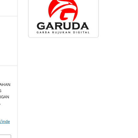
RAHAN
G
ENGAN
.
d/inde