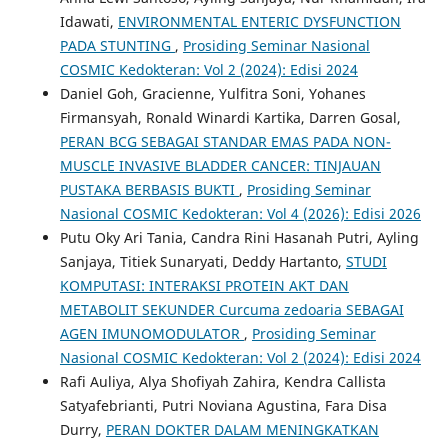
Idawati,
ENVIRONMENTAL ENTERIC DYSFUNCTION
PADA STUNTING
,
Prosiding Seminar Nasional
COSMIC Kedokteran: Vol 2 (2024): Edisi 2024
Daniel Goh, Gracienne, Yulfitra Soni, Yohanes
Firmansyah, Ronald Winardi Kartika, Darren Gosal,
PERAN BCG SEBAGAI STANDAR EMAS PADA NON-
MUSCLE INVASIVE BLADDER CANCER: TINJAUAN
PUSTAKA BERBASIS BUKTI
,
Prosiding Seminar
Nasional COSMIC Kedokteran: Vol 4 (2026): Edisi 2026
Putu Oky Ari Tania, Candra Rini Hasanah Putri, Ayling
Sanjaya, Titiek Sunaryati, Deddy Hartanto,
STUDI
KOMPUTASI: INTERAKSI PROTEIN AKT DAN
METABOLIT SEKUNDER Curcuma zedoaria SEBAGAI
AGEN IMUNOMODULATOR
,
Prosiding Seminar
Nasional COSMIC Kedokteran: Vol 2 (2024): Edisi 2024
Rafi Auliya, Alya Shofiyah Zahira, Kendra Callista
Satyafebrianti, Putri Noviana Agustina, Fara Disa
Durry,
PERAN DOKTER DALAM MENINGKATKAN