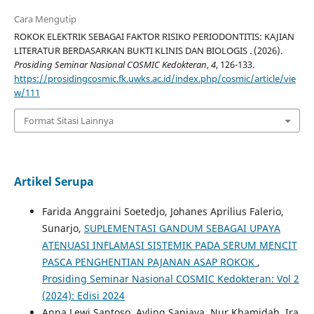
Cara Mengutip
ROKOK ELEKTRIK SEBAGAI FAKTOR RISIKO PERIODONTITIS: KAJIAN
LITERATUR BERDASARKAN BUKTI KLINIS DAN BIOLOGIS . (2026).
Prosiding Seminar Nasional COSMIC Kedokteran
,
4
, 126-133.
https://prosidingcosmic.fk.uwks.ac.id/index.php/cosmic/article/vie
w/111
Format Sitasi Lainnya
Artikel Serupa
Farida Anggraini Soetedjo, Johanes Aprilius Falerio,
Sunarjo,
SUPLEMENTASI GANDUM SEBAGAI UPAYA
ATENUASI INFLAMASI SISTEMIK PADA SERUM MENCIT
PASCA PENGHENTIAN PAJANAN ASAP ROKOK
,
Prosiding Seminar Nasional COSMIC Kedokteran: Vol 2
(2024): Edisi 2024
Anna Lewi Santoso, Ayling Sanjaya, Nur Khamidah, Ira