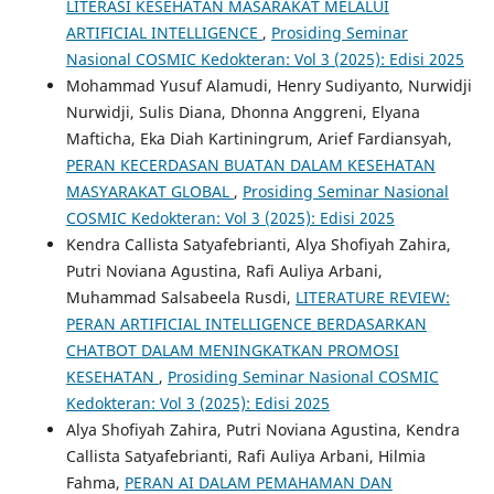
LITERASI KESEHATAN MASARAKAT MELALUI
ARTIFICIAL INTELLIGENCE
,
Prosiding Seminar
Nasional COSMIC Kedokteran: Vol 3 (2025): Edisi 2025
Mohammad Yusuf Alamudi, Henry Sudiyanto, Nurwidji
Nurwidji, Sulis Diana, Dhonna Anggreni, Elyana
Mafticha, Eka Diah Kartiningrum, Arief Fardiansyah,
PERAN KECERDASAN BUATAN DALAM KESEHATAN
MASYARAKAT GLOBAL
,
Prosiding Seminar Nasional
COSMIC Kedokteran: Vol 3 (2025): Edisi 2025
Kendra Callista Satyafebrianti, Alya Shofiyah Zahira,
Putri Noviana Agustina, Rafi Auliya Arbani,
Muhammad Salsabeela Rusdi,
LITERATURE REVIEW:
PERAN ARTIFICIAL INTELLIGENCE BERDASARKAN
CHATBOT DALAM MENINGKATKAN PROMOSI
KESEHATAN
,
Prosiding Seminar Nasional COSMIC
Kedokteran: Vol 3 (2025): Edisi 2025
Alya Shofiyah Zahira, Putri Noviana Agustina, Kendra
Callista Satyafebrianti, Rafi Auliya Arbani, Hilmia
Fahma,
PERAN AI DALAM PEMAHAMAN DAN