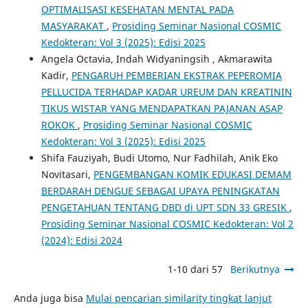
OPTIMALISASI KESEHATAN MENTAL PADA
MASYARAKAT
,
Prosiding Seminar Nasional COSMIC
Kedokteran: Vol 3 (2025): Edisi 2025
Angela Octavia, Indah Widyaningsih , Akmarawita
Kadir,
PENGARUH PEMBERIAN EKSTRAK PEPEROMIA
PELLUCIDA TERHADAP KADAR UREUM DAN KREATININ
TIKUS WISTAR YANG MENDAPATKAN PAJANAN ASAP
ROKOK
,
Prosiding Seminar Nasional COSMIC
Kedokteran: Vol 3 (2025): Edisi 2025
Shifa Fauziyah, Budi Utomo, Nur Fadhilah, Anik Eko
Novitasari,
PENGEMBANGAN KOMIK EDUKASI DEMAM
BERDARAH DENGUE SEBAGAI UPAYA PENINGKATAN
PENGETAHUAN TENTANG DBD di UPT SDN 33 GRESIK
,
Prosiding Seminar Nasional COSMIC Kedokteran: Vol 2
(2024): Edisi 2024
1-10 dari 57
Berikutnya
Anda juga bisa
Mulai pencarian similarity tingkat lanjut