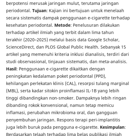
berpotensi merusak jaringan mulut, terutama jaringan
periodontal.
Tujuan
: Kajian ini bertujuan untuk menelaah
secara sistematis dampak penggunaan e-cigarette terhadap
kesehatan periodontal.
Metode
: Penelusuran dilakukan
terhadap artikel ilmiah yang terbit dalam lima tahun
terakhir (2020–2025) melalui basis data Google Scholar,
ScienceDirect, dan PLOS Global Public Health. Sebanyak 15
artikel yang memenuhi kriteria inklusi dianalisis, terdiri dari
studi observasional, tinjauan sistematis, dan meta-analisis.
Hasil
: Penggunaan e-cigarette dikaitkan dengan
peningkatan kedalaman poket periodontal (PPD),
kehilangan perlekatan klinis (CAL), resorpsi tulang marginal
(MBL), serta kadar sitokin proinflamasi IL-1B yang lebih
tinggi dibandingkan non-smoker. Dampaknya lebih ringan
dibanding rokok konvensional, namun tetap memicu
inflamasi, perubahan mikrobioma oral, dan gangguan
penyembuhan jaringan. Respons terapi peri-implantitis
juga lebih buruk pada pengguna e-cigarette.
Kesimpulan
:
Berdasarkan telaah terhadap lima belas publikasi ilmiah