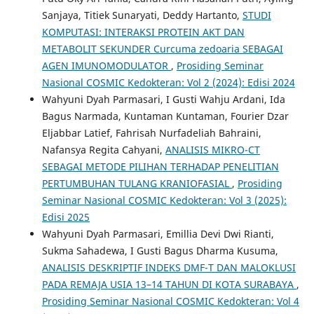
Sanjaya, Titiek Sunaryati, Deddy Hartanto,
STUDI
KOMPUTASI: INTERAKSI PROTEIN AKT DAN
METABOLIT SEKUNDER Curcuma zedoaria SEBAGAI
AGEN IMUNOMODULATOR
,
Prosiding Seminar
Nasional COSMIC Kedokteran: Vol 2 (2024): Edisi 2024
Wahyuni Dyah Parmasari, I Gusti Wahju Ardani, Ida
Bagus Narmada, Kuntaman Kuntaman, Fourier Dzar
Eljabbar Latief, Fahrisah Nurfadeliah Bahraini,
Nafansya Regita Cahyani,
ANALISIS MIKRO-CT
SEBAGAI METODE PILIHAN TERHADAP PENELITIAN
PERTUMBUHAN TULANG KRANIOFASIAL
,
Prosiding
Seminar Nasional COSMIC Kedokteran: Vol 3 (2025):
Edisi 2025
Wahyuni Dyah Parmasari, Emillia Devi Dwi Rianti,
Sukma Sahadewa, I Gusti Bagus Dharma Kusuma,
ANALISIS DESKRIPTIF INDEKS DMF-T DAN MALOKLUSI
PADA REMAJA USIA 13–14 TAHUN DI KOTA SURABAYA
,
Prosiding Seminar Nasional COSMIC Kedokteran: Vol 4