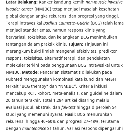
Latar Belakang:
Kanker kandung kemih
non-muscle invasive
bladder cancer
(NMIBC) tetap menjadi masalah kesehatan
global dengan angka rekurensi dan progresi yang tinggi.
Terapi intravesikal
Bacillus Calmette–Guérin
(BCG) telah lama
menjadi standar emas, namun respons klinis yang
bervariasi, toksisitas, dan kelangkaan BCG menimbulkan
tantangan dalam praktik klinis.
Tujuan:
Tinjauan ini
merangkum bukti ilmiah mengenai efektivitas, prediktor
respons, toksisitas, alternatif terapi, dan pendekatan
molekuler terkini pada penggunaan BCG intravesikal untuk
NMIBC.
Metode:
Pencarian sistematis dilakukan pada
PubMed menggunakan kombinasi kata kunci dan MeSH
terkait “BCG therapy” dan “NMIBC”. Kriteria inklusi
mencakup RCT, kohort, meta-analisis, dan guideline dalam
20 tahun terakhir. Total 1.284 artikel disaring melalui
evaluasi judul, abstrak, dan
full-text
hingga diperoleh 54
studi yang memenuhi syarat.
Hasil:
BCG menurunkan
rekurensi hingga 40–60% dan progresi 27–48%, terutama
dengan
maintenance
≥1 tahun. Variasi respons dipengaruhi