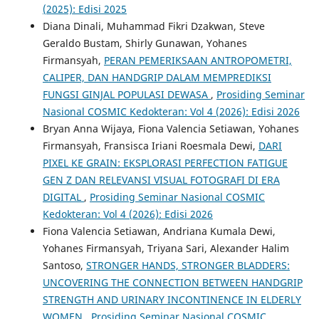
(2025): Edisi 2025
Diana Dinali, Muhammad Fikri Dzakwan, Steve
Geraldo Bustam, Shirly Gunawan, Yohanes
Firmansyah,
PERAN PEMERIKSAAN ANTROPOMETRI,
CALIPER, DAN HANDGRIP DALAM MEMPREDIKSI
FUNGSI GINJAL POPULASI DEWASA
,
Prosiding Seminar
Nasional COSMIC Kedokteran: Vol 4 (2026): Edisi 2026
Bryan Anna Wijaya, Fiona Valencia Setiawan, Yohanes
Firmansyah, Fransisca Iriani Roesmala Dewi,
DARI
PIXEL KE GRAIN: EKSPLORASI PERFECTION FATIGUE
GEN Z DAN RELEVANSI VISUAL FOTOGRAFI DI ERA
DIGITAL
,
Prosiding Seminar Nasional COSMIC
Kedokteran: Vol 4 (2026): Edisi 2026
Fiona Valencia Setiawan, Andriana Kumala Dewi,
Yohanes Firmansyah, Triyana Sari, Alexander Halim
Santoso,
STRONGER HANDS, STRONGER BLADDERS:
UNCOVERING THE CONNECTION BETWEEN HANDGRIP
STRENGTH AND URINARY INCONTINENCE IN ELDERLY
WOMEN
,
Prosiding Seminar Nasional COSMIC