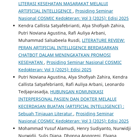
LITERASI KESEHATAN MASARAKAT MELALUI
ARTIFICIAL INTELLIGENCE
,
Prosiding Seminar
Nasional COSMIC Kedokteran: Vol 3 (2025): Edisi 2025
Kendra Callista Satyafebrianti, Alya Shofiyah Zahira,
Putri Noviana Agustina, Rafi Auliya Arbani,
Muhammad Salsabeela Rusdi,
LITERATURE REVIEW:
PERAN ARTIFICIAL INTELLIGENCE BERDASARKAN
CHATBOT DALAM MENINGKATKAN PROMOSI
KESEHATAN
,
Prosiding Seminar Nasional COSMIC
Kedokteran: Vol 3 (2025): Edisi 2025
Putri Noviana Agustina, Alya Shofiyah Zahira, Kendra
Callista Satyafebrianti, Rafi Auliya Arbani, Leonardo
Tedjaprasadja,
HUBUNGAN KOMUNIKASI
INTERPERSONAL PASIEN DAN DOKTER MELALUI
KECERDASAN BUATAN (ARTIFICIAL INTELLIGENCE) :
Sebuah Tinjauan Literatur
,
Prosiding Seminar
Nasional COSMIC Kedokteran: Vol 3 (2025): Edisi 2025
Mohammad Yusuf Alamudi, Henry Sudiyanto, Nurwidji
Nurwidji, Sulis Diana, Dhonna Anggreni, Elyana