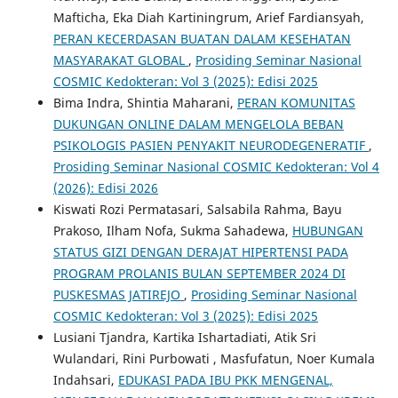
Mafticha, Eka Diah Kartiningrum, Arief Fardiansyah,
PERAN KECERDASAN BUATAN DALAM KESEHATAN
MASYARAKAT GLOBAL
,
Prosiding Seminar Nasional
COSMIC Kedokteran: Vol 3 (2025): Edisi 2025
Bima Indra, Shintia Maharani,
PERAN KOMUNITAS
DUKUNGAN ONLINE DALAM MENGELOLA BEBAN
PSIKOLOGIS PASIEN PENYAKIT NEURODEGENERATIF
,
Prosiding Seminar Nasional COSMIC Kedokteran: Vol 4
(2026): Edisi 2026
Kiswati Rozi Permatasari, Salsabila Rahma, Bayu
Prakoso, Ilham Nofa, Sukma Sahadewa,
HUBUNGAN
STATUS GIZI DENGAN DERAJAT HIPERTENSI PADA
PROGRAM PROLANIS BULAN SEPTEMBER 2024 DI
PUSKESMAS JATIREJO
,
Prosiding Seminar Nasional
COSMIC Kedokteran: Vol 3 (2025): Edisi 2025
Lusiani Tjandra, Kartika Ishartadiati, Atik Sri
Wulandari, Rini Purbowati , Masfufatun, Noer Kumala
Indahsari,
EDUKASI PADA IBU PKK MENGENAL,