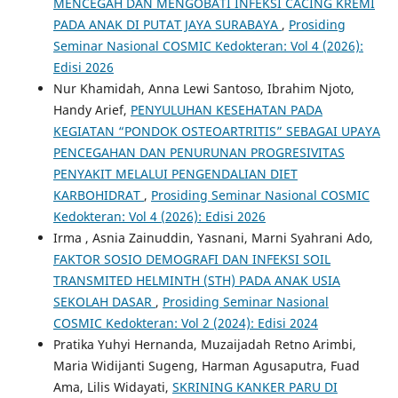
MENCEGAH DAN MENGOBATI INFEKSI CACING KREMI
PADA ANAK DI PUTAT JAYA SURABAYA
,
Prosiding
Seminar Nasional COSMIC Kedokteran: Vol 4 (2026):
Edisi 2026
Nur Khamidah, Anna Lewi Santoso, Ibrahim Njoto,
Handy Arief,
PENYULUHAN KESEHATAN PADA
KEGIATAN “PONDOK OSTEOARTRITIS” SEBAGAI UPAYA
PENCEGAHAN DAN PENURUNAN PROGRESIVITAS
PENYAKIT MELALUI PENGENDALIAN DIET
KARBOHIDRAT
,
Prosiding Seminar Nasional COSMIC
Kedokteran: Vol 4 (2026): Edisi 2026
Irma , Asnia Zainuddin, Yasnani, Marni Syahrani Ado,
FAKTOR SOSIO DEMOGRAFI DAN INFEKSI SOIL
TRANSMITED HELMINTH (STH) PADA ANAK USIA
SEKOLAH DASAR
,
Prosiding Seminar Nasional
COSMIC Kedokteran: Vol 2 (2024): Edisi 2024
Pratika Yuhyi Hernanda, Muzaijadah Retno Arimbi,
Maria Widijanti Sugeng, Harman Agusaputra, Fuad
Ama, Lilis Widayati,
SKRINING KANKER PARU DI