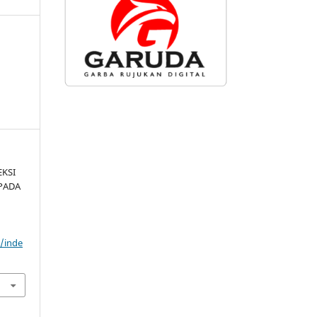
EKSI
 PADA
d/inde