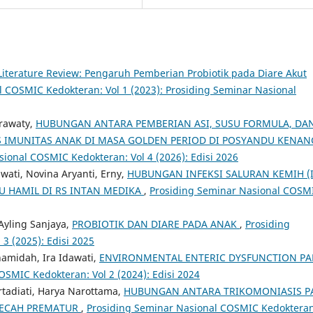
Literature Review: Pengaruh Pemberian Probiotik pada Diare Akut
 COSMIC Kedokteran: Vol 1 (2023): Prosiding Seminar Nasional
rawaty,
HUBUNGAN ANTARA PEMBERIAN ASI, SUSU FORMULA, DA
 IMUNITAS ANAK DI MASA GOLDEN PERIOD DI POSYANDU KENAN
ional COSMIC Kedokteran: Vol 4 (2026): Edisi 2026
ati, Novina Aryanti, Erny,
HUBUNGAN INFEKSI SALURAN KEMIH (I
U HAMIL DI RS INTAN MEDIKA
,
Prosiding Seminar Nasional COSM
Ayling Sanjaya,
PROBIOTIK DAN DIARE PADA ANAK
,
Prosiding
3 (2025): Edisi 2025
hamidah, Ira Idawati,
ENVIRONMENTAL ENTERIC DYSFUNCTION PA
SMIC Kedokteran: Vol 2 (2024): Edisi 2024
rtadiati, Harya Narottama,
HUBUNGAN ANTARA TRIKOMONIASIS P
PECAH PREMATUR
,
Prosiding Seminar Nasional COSMIC Kedokteran