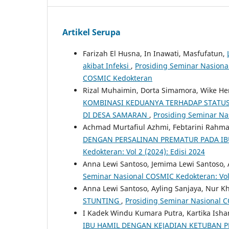
Artikel Serupa
Farizah El Husna, In Inawati, Masfufatun,
akibat Infeksi
,
Prosiding Seminar Nasional
COSMIC Kedokteran
Rizal Muhaimin, Dorta Simamora, Wike He
KOMBINASI KEDUANYA TERHADAP STATUS
DI DESA SAMARAN
,
Prosiding Seminar Nas
Achmad Murtafiul Azhmi, Febtarini Rahmaw
DENGAN PERSALINAN PREMATUR PADA IB
Kedokteran: Vol 2 (2024): Edisi 2024
Anna Lewi Santoso, Jemima Lewi Santoso, 
Seminar Nasional COSMIC Kedokteran: Vol 
Anna Lewi Santoso, Ayling Sanjaya, Nur K
STUNTING
,
Prosiding Seminar Nasional CO
I Kadek Windu Kumara Putra, Kartika Isha
IBU HAMIL DENGAN KEJADIAN KETUBAN 