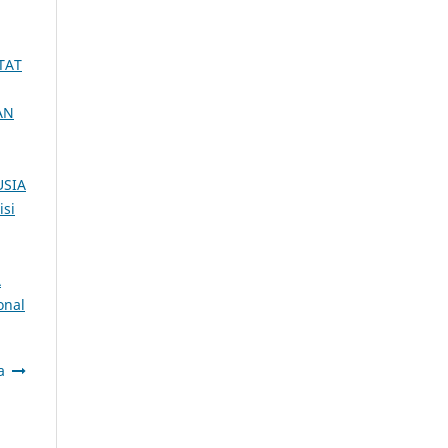
,
TAT
AN
USIA
isi
A
onal
a