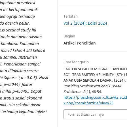
idapatkan prevalensi
 ini bertujuan untuk
Terbitan
 demografi terhadap
Vol 2 (2024): Edisi 2024
ada daerah peisir.
ss Sectinal study ini
Bagian
1 Konde dan pemeriksaan
Artikel Penelitian
as Kambowa Kabupaten
 murid kelas 4 s/d kelas 6
i sampel. Instrumen
Cara Mengutip
ji. Pemeriksaan sampel
FAKTOR SOSIO DEMOGRAFI DAN INF
data dilakukan secara
SOIL TRANSMITED HELMINTH (STH)
i Square ( α =0,0 5). Hasil
ANAK USIA SEKOLAH DASAR . (2024).
ai p=0,044); faktor
Prosiding Seminar Nasional COSMIC
 (nilai p=0,049). Dapat
Kedokteran
,
2
(1), 46-54.
https://prosidingcosmic.fk.uwks.ac.i
n status sosial ekonomi
x.php/cosmic/article/view/25
anak usia sekolah dasar
 terhadap kejadian infeksi
Format Sitasi Lainnya