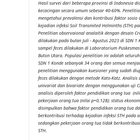
Hasil
survei dari beberapa provinsi di Indonesia d
kecacingan secara umum sebesar 40-60%. Penelitian
mengetahui prevalensi dan kontribusi faktor sosio
kejadian infeksi Soil Transmited Helminths (STH) p
Penelitian observaional analaitik dengan desain Cro
dilakukan pada bulan Juli - Agustus 2023 di SDN 
sampel feces dilakukan di Laboratorium Puskesm
Buton Utara. Populasi penelitian ini adalah seluruh
SDN 1 Konde sebanyak 34 orang dan semua menjad
penelitian menggunakan kuesioner yang sudah diu
feces dilakukan dengan metode Kato-Katz. Analisis 
univariat dan bivariate dengan menggunakan uji Ch
analisis diperoleh faktor pendidikan orang tua (nil
pekerjaan orang tua (nilai p=0,128); status ekonomi
disimpulkan bahwa faktor pendidikan orang tua da
berkontribusi terhadap kejadian infeksi STH pada 
sedangkan pekerjaan orang tua tidak berkontribusi
STH.