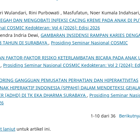
k Sri Wulandari, Rini Purbowati , Masfufatun, Noer Kumala Indahsari
EGAH DAN MENGOBATI INFEKSI CACING KREMI PADA ANAK DI PU
al COSMIC Kedokteran: Vol 4 (2026): Edisi 2026
endra Indria Dewi,
GAMBARAN INSIDENSI RAMPAN KARIES DENG
-8 TAHUN DI SURABAYA
,
Prosiding Seminar Nasional COSMIC
AN FAKTOR-FAKTOR RISIKO KETERLAMBATAN BICARA PADA ANAK 
I
,
Prosiding Seminar Nasional COSMIC Kedokteran: Vol 2 (2024): Ed
RING GANGGUAN PEMUSATAN PERHATIAN DAN HIPERAKTIVITAS
ANAK HIPERAKTIF INDONESIA (SPPAHI) DALAM MENDETEKSI GEJAL
ER (ADHD) DI TK EKA DHARMA SURABAYA
,
Prosiding Seminar Nasi
26
1-10 dari 36
Berikutny
t lanjut
untuk artikel ini.