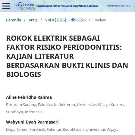
Beranda
/
Arsip
/
Vol 4 (2026): Edisi 2026
/
Review
ROKOK ELEKTRIK SEBAGAI
FAKTOR RISIKO PERIODONTITIS:
KAJIAN LITERATUR
BERDASARKAN BUKTI KLINIS DAN
BIOLOGIS
Aline Febridha Rahma
Program Sarjana, Fakultas Kedokteran, Universitas Wijaya Kusuma,
Surabaya, Indonesia
Wahyuni Dyah Parmasari
Departemen Forensik, Fakultas Kedokteran, Universitas Wijaya