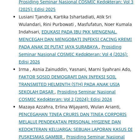
Prosiding Seminar Nasional COSMIC Kedokteran: Vol 3
(2025): Edisi 2025
Lusiani Tjandra, Kartika Ishartadiati, Atik Sri
Wulandari, Rini Purbowati , Masfufatun, Noer Kumala
Indahsari,
EDUKASI PADA IBU PKK MENGENAL,
MENCEGAH DAN MENGOBATI INFEKSI CACING KREMI
PADA ANAK DI PUTAT JAYA SURABAYA
,
Prosiding
Seminar Nasional COSMIC Kedokteran: Vol 4 (2026):
Edisi 2026
Irma , Asnia Zainuddin, Yasnani, Marni Syahrani Ado,
FAKTOR SOSIO DEMOGRAFI DAN INFEKSI SOIL
TRANSMITED HELMINTH (STH) PADA ANAK USIA
SEKOLAH DASAR
,
Prosiding Seminar Nasional
COSMIC Kedokteran: Vol 2 (2024): Edisi 2024
Mazaya Azzahra, Erlina Wijayanti, Wulan Arianti,
PENCEGAHAN TINEA CRURIS DAN TINEA CORPORIS
MELALUI PENDEKATAN PERSONAL HYGIENE DAN
KEDOKTERAN KELUARGA: SEBUAH LAPORAN KASUS DI
PUSKESMAS GAMBIR
,
Prosiding Seminar Nasional