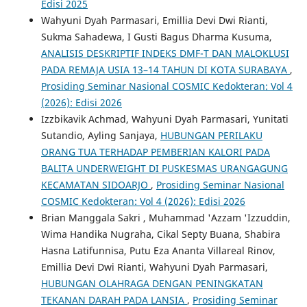
Edisi 2025
Wahyuni Dyah Parmasari, Emillia Devi Dwi Rianti,
Sukma Sahadewa, I Gusti Bagus Dharma Kusuma,
ANALISIS DESKRIPTIF INDEKS DMF-T DAN MALOKLUSI
PADA REMAJA USIA 13–14 TAHUN DI KOTA SURABAYA
,
Prosiding Seminar Nasional COSMIC Kedokteran: Vol 4
(2026): Edisi 2026
Izzbikavik Achmad, Wahyuni Dyah Parmasari, Yunitati
Sutandio, Ayling Sanjaya,
HUBUNGAN PERILAKU
ORANG TUA TERHADAP PEMBERIAN KALORI PADA
BALITA UNDERWEIGHT DI PUSKESMAS URANGAGUNG
KECAMATAN SIDOARJO
,
Prosiding Seminar Nasional
COSMIC Kedokteran: Vol 4 (2026): Edisi 2026
Brian Manggala Sakri , Muhammad 'Azzam 'Izzuddin,
Wima Handika Nugraha, Cikal Septy Buana, Shabira
Hasna Latifunnisa, Putu Eza Ananta Villareal Rinov,
Emillia Devi Dwi Rianti, Wahyuni Dyah Parmasari,
HUBUNGAN OLAHRAGA DENGAN PENINGKATAN
TEKANAN DARAH PADA LANSIA
,
Prosiding Seminar