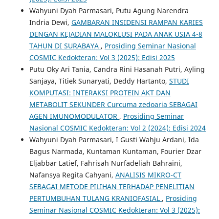
Wahyuni Dyah Parmasari, Putu Agung Narendra
Indria Dewi,
GAMBARAN INSIDENSI RAMPAN KARIES
DENGAN KEJADIAN MALOKLUSI PADA ANAK USIA 4-8
TAHUN DI SURABAYA
,
Prosiding Seminar Nasional
COSMIC Kedokteran: Vol 3 (2025): Edisi 2025
Putu Oky Ari Tania, Candra Rini Hasanah Putri, Ayling
Sanjaya, Titiek Sunaryati, Deddy Hartanto,
STUDI
KOMPUTASI: INTERAKSI PROTEIN AKT DAN
METABOLIT SEKUNDER Curcuma zedoaria SEBAGAI
AGEN IMUNOMODULATOR
,
Prosiding Seminar
Nasional COSMIC Kedokteran: Vol 2 (2024): Edisi 2024
Wahyuni Dyah Parmasari, I Gusti Wahju Ardani, Ida
Bagus Narmada, Kuntaman Kuntaman, Fourier Dzar
Eljabbar Latief, Fahrisah Nurfadeliah Bahraini,
Nafansya Regita Cahyani,
ANALISIS MIKRO-CT
SEBAGAI METODE PILIHAN TERHADAP PENELITIAN
PERTUMBUHAN TULANG KRANIOFASIAL
,
Prosiding
Seminar Nasional COSMIC Kedokteran: Vol 3 (2025):