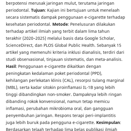
berpotensi merusak jaringan mulut, terutama jaringan
periodontal.
Tujuan
: Kajian ini bertujuan untuk menelaah
secara sistematis dampak penggunaan e-cigarette terhadap
kesehatan periodontal.
Metode
: Penelusuran dilakukan
terhadap artikel ilmiah yang terbit dalam lima tahun
terakhir (2020–2025) melalui basis data Google Scholar,
ScienceDirect, dan PLOS Global Public Health. Sebanyak 15
artikel yang memenuhi kriteria inklusi dianalisis, terdiri dari
studi observasional, tinjauan sistematis, dan meta-analisis.
Hasil
: Penggunaan e-cigarette dikaitkan dengan
peningkatan kedalaman poket periodontal (PPD),
kehilangan perlekatan klinis (CAL), resorpsi tulang marginal
(MBL), serta kadar sitokin proinflamasi IL-1B yang lebih
tinggi dibandingkan non-smoker. Dampaknya lebih ringan
dibanding rokok konvensional, namun tetap memicu
inflamasi, perubahan mikrobioma oral, dan gangguan
penyembuhan jaringan. Respons terapi peri-implantitis
juga lebih buruk pada pengguna e-cigarette.
Kesimpulan
:
Berdasarkan telaah terhadap lima belas publikasi ilmiah