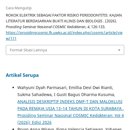
Cara Mengutip
ROKOK ELEKTRIK SEBAGAI FAKTOR RISIKO PERIODONTITIS: KAJIAN
LITERATUR BERDASARKAN BUKTI KLINIS DAN BIOLOGIS . (2026).
Prosiding Seminar Nasional COSMIC Kedokteran
,
4
, 126-133.
https://prosidingcosmic.fk.uwks.ac.id/index.php/cosmic/article/vie
w/111
Format Sitasi Lainnya
Artikel Serupa
Wahyuni Dyah Parmasari, Emillia Devi Dwi Rianti,
Sukma Sahadewa, I Gusti Bagus Dharma Kusuma,
ANALISIS DESKRIPTIF INDEKS DMF-T DAN MALOKLUSI
PADA REMAJA USIA 13–14 TAHUN DI KOTA SURABAYA
,
Prosiding Seminar Nasional COSMIC Kedokteran: Vol 4
(2026): Edisi 2026
Bryan Anna Wijaya, Fiona Valencia Setiawan, Yohanes