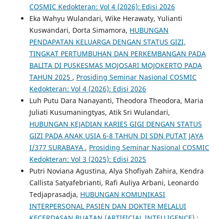
COSMIC Kedokteran: Vol 4 (2026): Edisi 2026
Eka Wahyu Wulandari, Wike Herawaty, Yulianti
Kuswandari, Dorta Simamora,
HUBUNGAN
PENDAPATAN KELUARGA DENGAN STATUS GIZI,
TINGKAT PERTUMBUHAN DAN PERKEMBANGAN PADA
BALITA DI PUSKESMAS MOJOSARI MOJOKERTO PADA
TAHUN 2025
,
Prosiding Seminar Nasional COSMIC
Kedokteran: Vol 4 (2026): Edisi 2026
Luh Putu Dara Nanayanti, Theodora Theodora, Maria
Juliati Kusumaningtyas, Atik Sri Wulandari,
HUBUNGAN KEJADIAN KARIES GIGI DENGAN STATUS
GIZI PADA ANAK USIA 6-8 TAHUN DI SDN PUTAT JAYA
I/377 SURABAYA
,
Prosiding Seminar Nasional COSMIC
Kedokteran: Vol 3 (2025): Edisi 2025
Putri Noviana Agustina, Alya Shofiyah Zahira, Kendra
Callista Satyafebrianti, Rafi Auliya Arbani, Leonardo
Tedjaprasadja,
HUBUNGAN KOMUNIKASI
INTERPERSONAL PASIEN DAN DOKTER MELALUI
KECERDASAN BUATAN (ARTIFICIAL INTELLIGENCE) :