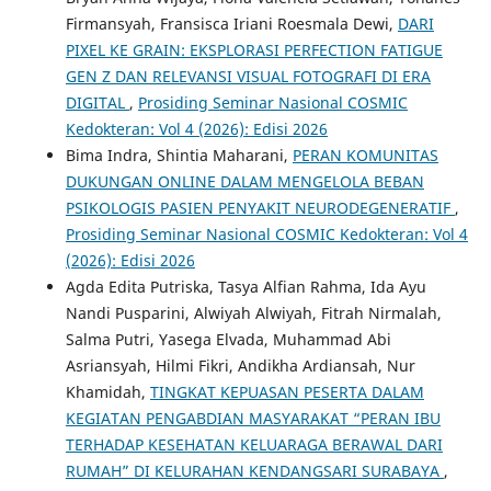
Firmansyah, Fransisca Iriani Roesmala Dewi,
DARI
PIXEL KE GRAIN: EKSPLORASI PERFECTION FATIGUE
GEN Z DAN RELEVANSI VISUAL FOTOGRAFI DI ERA
DIGITAL
,
Prosiding Seminar Nasional COSMIC
Kedokteran: Vol 4 (2026): Edisi 2026
Bima Indra, Shintia Maharani,
PERAN KOMUNITAS
DUKUNGAN ONLINE DALAM MENGELOLA BEBAN
PSIKOLOGIS PASIEN PENYAKIT NEURODEGENERATIF
,
Prosiding Seminar Nasional COSMIC Kedokteran: Vol 4
(2026): Edisi 2026
Agda Edita Putriska, Tasya Alfian Rahma, Ida Ayu
Nandi Pusparini, Alwiyah Alwiyah, Fitrah Nirmalah,
Salma Putri, Yasega Elvada, Muhammad Abi
Asriansyah, Hilmi Fikri, Andikha Ardiansah, Nur
Khamidah,
TINGKAT KEPUASAN PESERTA DALAM
KEGIATAN PENGABDIAN MASYARAKAT “PERAN IBU
TERHADAP KESEHATAN KELUARAGA BERAWAL DARI
RUMAH” DI KELURAHAN KENDANGSARI SURABAYA
,