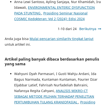
Anna Lewi Santoso, Ayling Sanjaya, Nur Khamidah, Ira
Idawati,
ENVIRONMENTAL ENTERIC DYSFUNCTION
PADA STUNTING
,
Prosiding Seminar Nasional
COSMIC Kedokteran: Vol 2 (2024): Edisi 2024
1-10 dari 24
Berikutnya
Anda juga bisa
Mulai pencarian similarity tingkat lanjut
untuk artikel ini.
Artikel paling banyak dibaca berdasarkan penulis
yang sama
Wahyuni Dyah Parmasari, I Gusti Wahju Ardani, Ida
Bagus Narmada, Kuntaman Kuntaman, Fourier Dzar
Eljabbar Latief, Fahrisah Nurfadeliah Bahraini,
Nafansya Regita Cahyani,
ANALISIS MIKRO-CT
SEBAGAI METODE PILIHAN TERHADAP PENELITIAN
PERTUMBUHAN TULANG KRANIOFASIAL
,
Prosiding