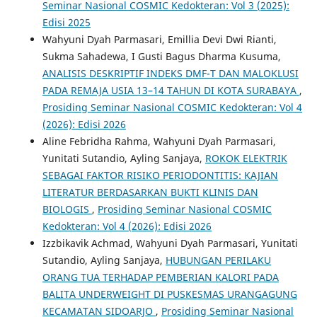
Seminar Nasional COSMIC Kedokteran: Vol 3 (2025):
Edisi 2025
Wahyuni Dyah Parmasari, Emillia Devi Dwi Rianti,
Sukma Sahadewa, I Gusti Bagus Dharma Kusuma,
ANALISIS DESKRIPTIF INDEKS DMF-T DAN MALOKLUSI
PADA REMAJA USIA 13–14 TAHUN DI KOTA SURABAYA
,
Prosiding Seminar Nasional COSMIC Kedokteran: Vol 4
(2026): Edisi 2026
Aline Febridha Rahma, Wahyuni Dyah Parmasari,
Yunitati Sutandio, Ayling Sanjaya,
ROKOK ELEKTRIK
SEBAGAI FAKTOR RISIKO PERIODONTITIS: KAJIAN
LITERATUR BERDASARKAN BUKTI KLINIS DAN
BIOLOGIS
,
Prosiding Seminar Nasional COSMIC
Kedokteran: Vol 4 (2026): Edisi 2026
Izzbikavik Achmad, Wahyuni Dyah Parmasari, Yunitati
Sutandio, Ayling Sanjaya,
HUBUNGAN PERILAKU
ORANG TUA TERHADAP PEMBERIAN KALORI PADA
BALITA UNDERWEIGHT DI PUSKESMAS URANGAGUNG
KECAMATAN SIDOARJO
,
Prosiding Seminar Nasional