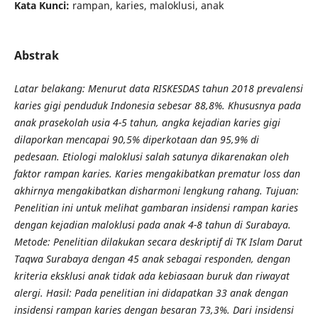
Kata Kunci:
rampan, karies, maloklusi, anak
Abstrak
Latar bela
k
ang: Menurut data RISKESDAS tahun 2018 prevalensi
karies gigi penduduk Indonesia sebesar 88,8%. Khususnya pada
anak prasekolah usia 4-5 tahun, angka kejadian karies gigi
dilaporkan mencapai 90,5% diperkotaan dan 95,9% di
pedesaan. Etiologi maloklusi salah satunya dikarenakan oleh
faktor rampan karies. Karies mengakibatkan prematur loss dan
akhirnya mengakibatkan disharmoni lengkung rahang. Tujuan:
Penelitian ini untuk melihat gambaran insidensi rampan karies
dengan kejadian maloklusi pada anak 4-8 tahun di Surabaya.
Metode: Penelitian dilakukan secara deskriptif di TK Islam Darut
Taqwa Surabaya dengan 45 anak sebagai responden, dengan
kriteria eksklusi anak tidak ada kebiasaan buruk dan riwayat
alergi. Hasil: Pada penelitian ini didapatkan 33 anak dengan
insidensi rampan karies dengan besaran 73,3%. Dari insidensi