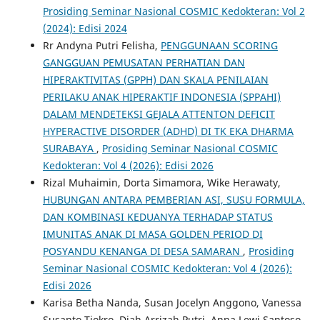
Prosiding Seminar Nasional COSMIC Kedokteran: Vol 2
(2024): Edisi 2024
Rr Andyna Putri Felisha,
PENGGUNAAN SCORING
GANGGUAN PEMUSATAN PERHATIAN DAN
HIPERAKTIVITAS (GPPH) DAN SKALA PENILAIAN
PERILAKU ANAK HIPERAKTIF INDONESIA (SPPAHI)
DALAM MENDETEKSI GEJALA ATTENTON DEFICIT
HYPERACTIVE DISORDER (ADHD) DI TK EKA DHARMA
SURABAYA
,
Prosiding Seminar Nasional COSMIC
Kedokteran: Vol 4 (2026): Edisi 2026
Rizal Muhaimin, Dorta Simamora, Wike Herawaty,
HUBUNGAN ANTARA PEMBERIAN ASI, SUSU FORMULA,
DAN KOMBINASI KEDUANYA TERHADAP STATUS
IMUNITAS ANAK DI MASA GOLDEN PERIOD DI
POSYANDU KENANGA DI DESA SAMARAN
,
Prosiding
Seminar Nasional COSMIC Kedokteran: Vol 4 (2026):
Edisi 2026
Karisa Betha Nanda, Susan Jocelyn Anggono, Vanessa
Susanto Tjokro, Diah Arrizah Putri, Anna Lewi Santoso,