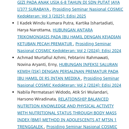
GIZI PADA ANAK USIA 6-8 TAHUN DI SDN PUTAT JAYA
I/377 SURABAYA
,
Prosiding Seminar Nasional COSMIC
Kedokteran: Vol 3 (2025): Edisi 2025
I Kadek Windu Kumara Putra, Kartika Ishartadiati,
Harya Narottama,
HUBUNGAN ANTARA
TRIKOMONIASIS PADA IBU HAMIL DENGAN KEJADIAN
KETUBAN PECAH PREMATUR
,
Prosiding Seminar
Nasional COSMIC Kedokteran: Vol 2 (2024): Edisi 2024
Achmad Murtafiul Azhmi, Febtarini Rahmawati,
Novina Aryanti, Erny,
HUBUNGAN INFEKSI SALURAN
KEMIH (ISK) DENGAN PERSALINAN PREMATUR PADA
IBU HAMIL DI RS INTAN MEDIKA
,
Prosiding Seminar
Nasional COSMIC Kedokteran: Vol 2 (2024): Edisi 2024
Nabila Permatasari Widodo, Atik Sri Wulandari,
Harsono Wiradinata,
RELATIONSHIP BALANCED
NUTRITION KNOWLEDGE AND PHYSICAL ACTIVITY
WITH NUTRITIONAL STATUS THROUGH BODY MASS
INDEX (BMI) METHOD IN ADOLESCENTS AT MTSN 1
TRENGGALEK
,
Prosiding Seminar Nasional COSMIC