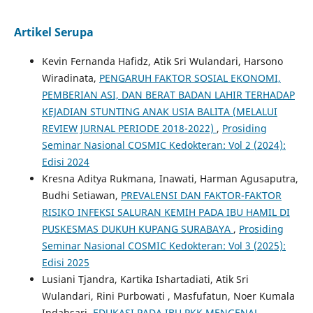
Artikel Serupa
Kevin Fernanda Hafidz, Atik Sri Wulandari, Harsono
Wiradinata,
PENGARUH FAKTOR SOSIAL EKONOMI,
PEMBERIAN ASI, DAN BERAT BADAN LAHIR TERHADAP
KEJADIAN STUNTING ANAK USIA BALITA (MELALUI
REVIEW JURNAL PERIODE 2018-2022)
,
Prosiding
Seminar Nasional COSMIC Kedokteran: Vol 2 (2024):
Edisi 2024
Kresna Aditya Rukmana, Inawati, Harman Agusaputra,
Budhi Setiawan,
PREVALENSI DAN FAKTOR-FAKTOR
RISIKO INFEKSI SALURAN KEMIH PADA IBU HAMIL DI
PUSKESMAS DUKUH KUPANG SURABAYA
,
Prosiding
Seminar Nasional COSMIC Kedokteran: Vol 3 (2025):
Edisi 2025
Lusiani Tjandra, Kartika Ishartadiati, Atik Sri
Wulandari, Rini Purbowati , Masfufatun, Noer Kumala
Indahsari,
EDUKASI PADA IBU PKK MENGENAL,