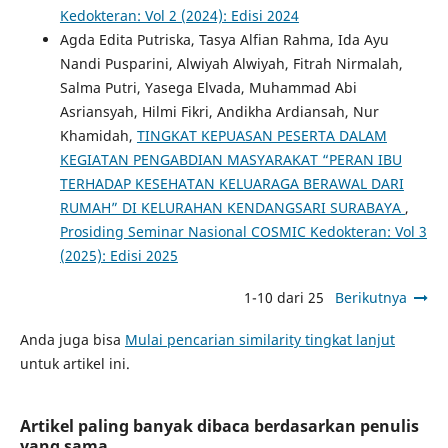
Kedokteran: Vol 2 (2024): Edisi 2024
Agda Edita Putriska, Tasya Alfian Rahma, Ida Ayu
Nandi Pusparini, Alwiyah Alwiyah, Fitrah Nirmalah,
Salma Putri, Yasega Elvada, Muhammad Abi
Asriansyah, Hilmi Fikri, Andikha Ardiansah, Nur
Khamidah,
TINGKAT KEPUASAN PESERTA DALAM
KEGIATAN PENGABDIAN MASYARAKAT “PERAN IBU
TERHADAP KESEHATAN KELUARAGA BERAWAL DARI
RUMAH” DI KELURAHAN KENDANGSARI SURABAYA
,
Prosiding Seminar Nasional COSMIC Kedokteran: Vol 3
(2025): Edisi 2025
1-10 dari 25
Berikutnya
Anda juga bisa
Mulai pencarian similarity tingkat lanjut
untuk artikel ini.
Artikel paling banyak dibaca berdasarkan penulis
yang sama