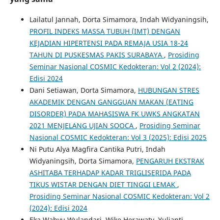
Lailatul Jannah, Dorta Simamora, Indah Widyaningsih,
PROFIL INDEKS MASSA TUBUH (IMT) DENGAN
KEJADIAN HIPERTENSI PADA REMAJA USIA 18-24
TAHUN DI PUSKESMAS PAKIS SURABAYA
,
Prosiding
Seminar Nasional COSMIC Kedokteran: Vol 2 (2024):
Edisi 2024
Dani Setiawan, Dorta Simamora,
HUBUNGAN STRES
AKADEMIK DENGAN GANGGUAN MAKAN (EATING
DISORDER) PADA MAHASISWA FK UWKS ANGKATAN
2021 MENJELANG UJIAN SOOCA
,
Prosiding Seminar
Nasional COSMIC Kedokteran: Vol 3 (2025): Edisi 2025
Ni Putu Alya Magfira Cantika Putri, Indah
Widyaningsih, Dorta Simamora,
PENGARUH EKSTRAK
ASHITABA TERHADAP KADAR TRIGLISERIDA PADA
TIKUS WISTAR DENGAN DIET TINGGI LEMAK
,
Prosiding Seminar Nasional COSMIC Kedokteran: Vol 2
(2024): Edisi 2024
Eka Wahyu Wulandari, Wike Herawaty, Yulianti