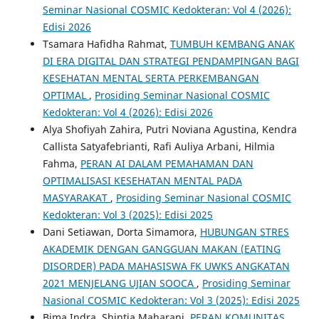
Seminar Nasional COSMIC Kedokteran: Vol 4 (2026):
Edisi 2026
Tsamara Hafidha Rahmat,
TUMBUH KEMBANG ANAK
DI ERA DIGITAL DAN STRATEGI PENDAMPINGAN BAGI
KESEHATAN MENTAL SERTA PERKEMBANGAN
OPTIMAL
,
Prosiding Seminar Nasional COSMIC
Kedokteran: Vol 4 (2026): Edisi 2026
Alya Shofiyah Zahira, Putri Noviana Agustina, Kendra
Callista Satyafebrianti, Rafi Auliya Arbani, Hilmia
Fahma,
PERAN AI DALAM PEMAHAMAN DAN
OPTIMALISASI KESEHATAN MENTAL PADA
MASYARAKAT
,
Prosiding Seminar Nasional COSMIC
Kedokteran: Vol 3 (2025): Edisi 2025
Dani Setiawan, Dorta Simamora,
HUBUNGAN STRES
AKADEMIK DENGAN GANGGUAN MAKAN (EATING
DISORDER) PADA MAHASISWA FK UWKS ANGKATAN
2021 MENJELANG UJIAN SOOCA
,
Prosiding Seminar
Nasional COSMIC Kedokteran: Vol 3 (2025): Edisi 2025
Bima Indra, Shintia Maharani,
PERAN KOMUNITAS