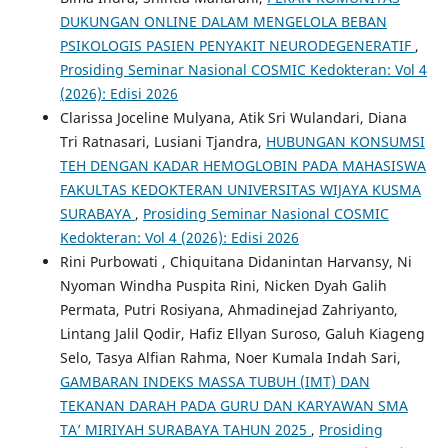
DUKUNGAN ONLINE DALAM MENGELOLA BEBAN
PSIKOLOGIS PASIEN PENYAKIT NEURODEGENERATIF
,
Prosiding Seminar Nasional COSMIC Kedokteran: Vol 4
(2026): Edisi 2026
Clarissa Joceline Mulyana, Atik Sri Wulandari, Diana
Tri Ratnasari, Lusiani Tjandra,
HUBUNGAN KONSUMSI
TEH DENGAN KADAR HEMOGLOBIN PADA MAHASISWA
FAKULTAS KEDOKTERAN UNIVERSITAS WIJAYA KUSMA
SURABAYA
,
Prosiding Seminar Nasional COSMIC
Kedokteran: Vol 4 (2026): Edisi 2026
Rini Purbowati , Chiquitana Didanintan Harvansy, Ni
Nyoman Windha Puspita Rini, Nicken Dyah Galih
Permata, Putri Rosiyana, Ahmadinejad Zahriyanto,
Lintang Jalil Qodir, Hafiz Ellyan Suroso, Galuh Kiageng
Selo, Tasya Alfian Rahma, Noer Kumala Indah Sari,
GAMBARAN INDEKS MASSA TUBUH (IMT) DAN
TEKANAN DARAH PADA GURU DAN KARYAWAN SMA
TA’ MIRIYAH SURABAYA TAHUN 2025
,
Prosiding