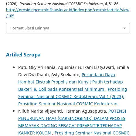
(2026).
Prosiding Seminar Nasional COSMIC Kedokteran
,
4
, 81-86.
http://prosidingcosmic.fk.uwks.ac.id/index.php/cosmic/article/view
/105
Format Sitasi Lainnya
Artikel Serupa
Putu Oky Ari Tania, Agusniar Furkani Listyawati, Emilia
Devi Dwi Rianti, Ayly Soekanto,
Perbedaan Daya
Hambat Ekstrak Propolis dan Kunyit Putih terhadap
Bakteri e. Coli pada Konsentrasi Minimum
,
Prosiding
Seminar Nasional COSMIC Kedokteran: Vol 1 (2023):
Prosiding Seminar Nasional COSMIC Kedokteran
Niluh Narita Vijayanti, Harman Agusaputra,
POTENSI
PENURUNAN HAAs (CARSINOGENIK) DALAM PROSES
MEMASAK DAGING SEBAGAI PREVENTIF TERHADAP
KANKER KOLON
,
Prosiding Seminar Nasional COSMIC