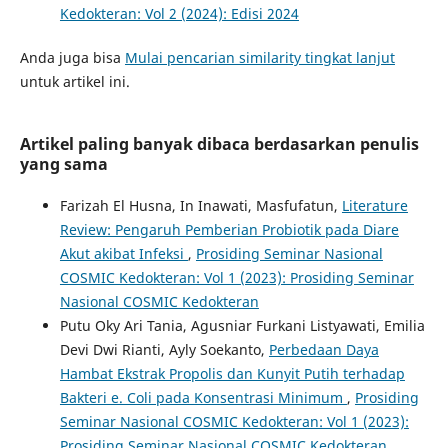
Kedokteran: Vol 2 (2024): Edisi 2024
Anda juga bisa
Mulai pencarian similarity tingkat lanjut
untuk artikel ini.
Artikel paling banyak dibaca berdasarkan penulis
yang sama
Farizah El Husna, In Inawati, Masfufatun,
Literature
Review: Pengaruh Pemberian Probiotik pada Diare
Akut akibat Infeksi
,
Prosiding Seminar Nasional
COSMIC Kedokteran: Vol 1 (2023): Prosiding Seminar
Nasional COSMIC Kedokteran
Putu Oky Ari Tania, Agusniar Furkani Listyawati, Emilia
Devi Dwi Rianti, Ayly Soekanto,
Perbedaan Daya
Hambat Ekstrak Propolis dan Kunyit Putih terhadap
Bakteri e. Coli pada Konsentrasi Minimum
,
Prosiding
Seminar Nasional COSMIC Kedokteran: Vol 1 (2023):
Prosiding Seminar Nasional COSMIC Kedokteran