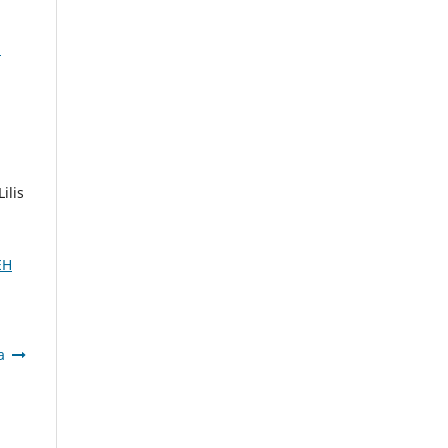
m
ilis
EH
a