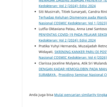
MEMASAK DAGING SEBAGAI PREVENTIF 
Kedokteran: Vol 2 (2024): Edisi 2024
Siti Musirrah, Titiek Sunaryati, Candra Ri
Terhadap Keluhan Dismenore pada Wanita
Nasional COSMIC Kedokteran: Vol 1 (2023
Lutfia Oktaviana Patau, Anna Lewi Santoso
PENYINTAS COVID-19 PADA PELAJAR SEK
Kedokteran: Vol 2 (2024): Edisi 2024
Pratika Yuhyi Hernanda, Muzaijadah Retno
Widayati,
SKRINING KANKER PARU DI PO
Nasional COSMIC Kedokteran: Vol 4 (2026):
Clarissa Joceline Mulyana, Atik Sri Wulanda
DENGAN KADAR HEMOGLOBIN PADA MAHA
SURABAYA
,
Prosiding Seminar Nasional CO
Anda juga bisa
Mulai pencarian similarity tingka