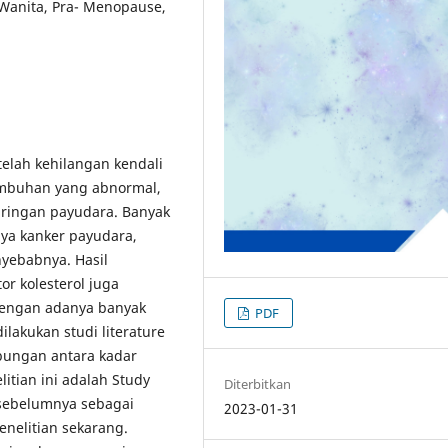
 Wanita, Pra- Menopause,
telah kehilangan kendali
tumbuhan yang abnormal,
 jaringan payudara. Banyak
nya kanker payudara,
yebabnya. Hasil
r kolesterol juga
Dengan adanya banyak
PDF
lakukan studi literature
bungan antara kadar
itian ini adalah Study
Diterbitkan
 sebelumnya sebagai
2023-01-31
enelitian sekarang.