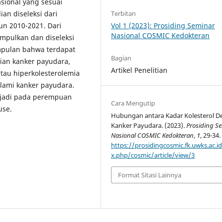
sional yang sesuai
Terbitan
an diseleksi dari
Vol 1 (2023): Prosiding Seminar
un 2010-2021. Dari
Nasional COSMIC Kedokteran
umpulkan dan diseleksi
impulan bahwa terdapat
Bagian
ian kanker payudara,
Artikel Penelitian
tau hiperkolesterolemia
lami kanker payudara.
erjadi pada perempuan
Cara Mengutip
use.
Hubungan antara Kadar Kolesterol 
Kanker Payudara. (2023).
Prosiding S
Nasional COSMIC Kedokteran
,
1
, 29-34.
https://prosidingcosmic.fk.uwks.ac.i
x.php/cosmic/article/view/3
Format Sitasi Lainnya