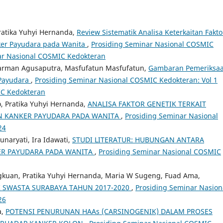
 Pratika Yuhyi Hernanda,
Review Sistematik Analisa Keterkaitan Fakto
ker Payudara pada Wanita
,
Prosiding Seminar Nasional COSMIC
nar Nasional COSMIC Kedokteran
, Harman Agusaputra, Masfufatun Masfufatun,
Gambaran Pemeriksa
 Payudara
,
Prosiding Seminar Nasional COSMIC Kedokteran: Vol 1
IC Kedokteran
, Pratika Yuhyi Hernanda,
ANALISA FAKTOR GENETIK TERKAIT
N KANKER PAYUDARA PADA WANITA
,
Prosiding Seminar Nasional
24
naryati, Ira Idawati,
STUDI LITERATUR: HUBUNGAN ANTARA
ER PAYUDARA PADA WANITA
,
Prosiding Seminar Nasional COSMIC
kuan, Pratika Yuhyi Hernanda, Maria W Sugeng, Fuad Ama,
K SWASTA SURABAYA TAHUN 2017-2020
,
Prosiding Seminar Nasion
26
a,
POTENSI PENURUNAN HAAs (CARSINOGENIK) DALAM PROSES