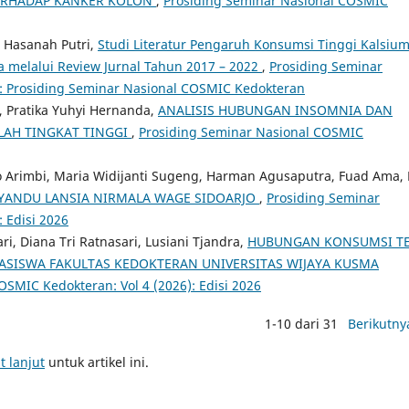
TERHADAP KANKER KOLON
,
Prosiding Seminar Nasional COSMIC
ni Hasanah Putri,
Studi Literatur Pengaruh Konsumsi Tinggi Kalsiu
 melalui Review Jurnal Tahun 2017 – 2022
,
Prosiding Seminar
): Prosiding Seminar Nasional COSMIC Kedokteran
, Pratika Yuhyi Hernanda,
ANALISIS HUBUNGAN INSOMNIA DAN
OLAH TINGKAT TINGGI
,
Prosiding Seminar Nasional COSMIC
 Arimbi, Maria Widijanti Sugeng, Harman Agusaputra, Fuad Ama, L
SYANDU LANSIA NIRMALA WAGE SIDOARJO
,
Prosiding Seminar
 Edisi 2026
ri, Diana Tri Ratnasari, Lusiani Tjandra,
HUBUNGAN KONSUMSI T
SISWA FAKULTAS KEDOKTERAN UNIVERSITAS WIJAYA KUSMA
SMIC Kedokteran: Vol 4 (2026): Edisi 2026
1-10 dari 31
Berikutny
t lanjut
untuk artikel ini.