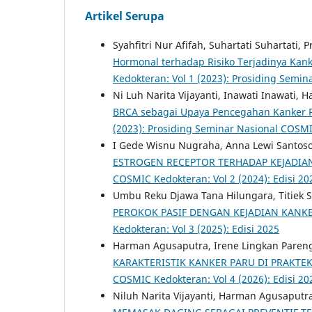
Artikel Serupa
Syahfitri Nur Afifah, Suhartati Suhartati,
Hormonal terhadap Risiko Terjadinya Kan
Kedokteran: Vol 1 (2023): Prosiding Semi
Ni Luh Narita Vijayanti, Inawati Inawati
BRCA sebagai Upaya Pencegahan Kanker
(2023): Prosiding Seminar Nasional COSM
I Gede Wisnu Nugraha, Anna Lewi Santoso
ESTROGEN RECEPTOR TERHADAP KEJADIA
COSMIC Kedokteran: Vol 2 (2024): Edisi 20
Umbu Reku Djawa Tana Hilungara, Titiek Su
PEROKOK PASIF DENGAN KEJADIAN KANK
Kedokteran: Vol 3 (2025): Edisi 2025
Harman Agusaputra, Irene Lingkan Pareng
KARAKTERISTIK KANKER PARU DI PRAKTE
COSMIC Kedokteran: Vol 4 (2026): Edisi 20
Niluh Narita Vijayanti, Harman Agusaputr