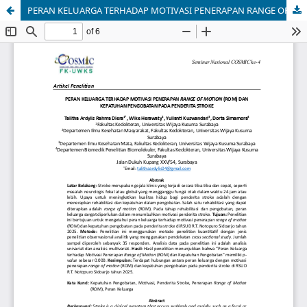
PERAN KELUARGA TERHADAP MOTIVASI PENERAPAN RANGE OF MOTION (ROM) DAN KEPATUHAN PENGOBATAN PADA PENDERITA STROKE