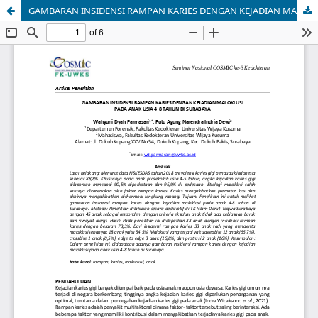
GAMBARAN INSIDENSI RAMPAN KARIES DENGAN KEJADIAN MALOKLUSI PADA ANAK USIA 4-8 TAHUN DI SURABAYA