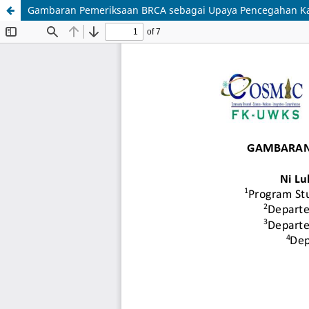
Gambaran Pemeriksaan BRCA sebagai Upaya Pencegahan K