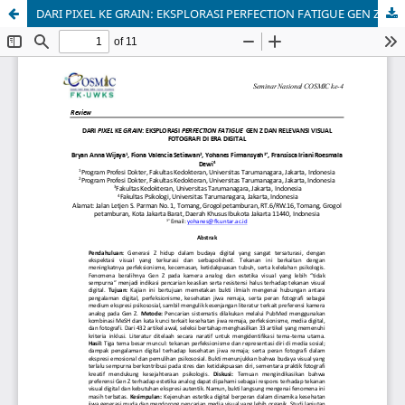
DARI PIXEL KE GRAIN: EKSPLORASI PERFECTION FATIGUE GEN Z DAN RELEVANSI VISUAL FOTOGRAFI DI ERA DIGITAL