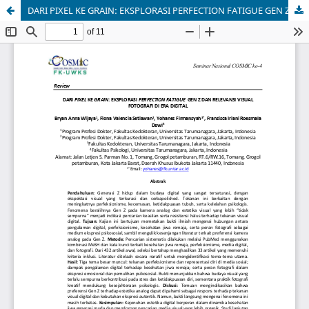
DARI PIXEL KE GRAIN: EKSPLORASI PERFECTION FATIGUE GEN Z DAN RELEVANSI VISUAL FOTOGRAFI DI ERA DIGITAL