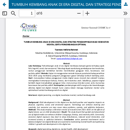
TUMBUH KEMBANG ANAK DI ERA DIGITAL DAN STRATEGI PENDAMPINGAN BAGI KESEHATAN MENTAL SERTA PERKEMBANGAN OPTIMAL